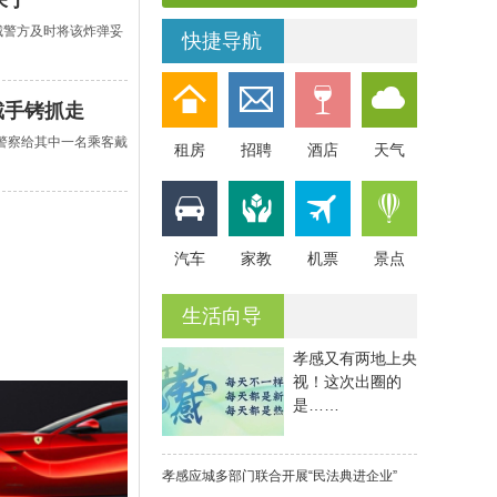
呆了
城警方及时将该炸弹妥
快捷导航
戴手铐抓走
警察给其中一名乘客戴
租房
招聘
酒店
天气
汽车
家教
机票
景点
生活向导
孝感又有两地上央
视！这次出圈的
是……
孝感应城多部门联合开展“民法典进企业”