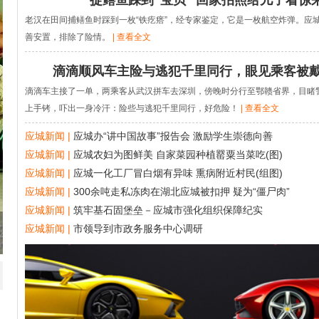
捉鳝鱼踩到“宝贝” 回家拍照给儿子看惊
老汉在田间捕鳝鱼时踩到一枚“铁疙瘩”，经专家鉴定，它是一枚航空炸弹。应
善安置，排除了险情。
| 查看全文
滴滴顺风车主险与逃犯千里同行，眼见乘客被
滴滴车主接了一单，两乘客从武汉拼车去深圳，傍晚时分行至鄂赣省界，目睹
上手铐，吓出一身冷汗：险些与逃犯千里同行，好危险！
| 查看全文
应城新闻 |
应城办“讲中国故事”报告会 激励学生崇德向善
应城新闻 |
应城农妇为图鲜美 自家菜园种植罂粟当菜吃(图)
应城新闻 |
应城一化工厂冒白烟有异味 熏病附近村民(组图)
应城新闻 |
300余吨走私冻肉在湖北应城被扣押 疑为“僵尸肉”
应城新闻 |
筑牢基石固堡垒－应城市强化组织保障纪实
应城新闻 |
市领导到市政务服务中心调研