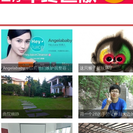
Angelababy：以前他们嫉妒我整容，
这只猴子被玩坏了
现在嫉妒
曲院幽静
用一个2B的手势，作别天边