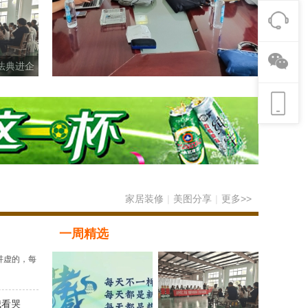
法典进企
家居装修
|
美图分享
|
更多>>
一周精选
讲虚的，每
我看哭