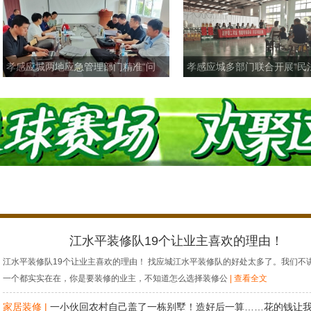
孝感应城两地应急管理部门精准“问
孝感应城多部门联合开展“民
诊”促发
业”活
江水平装修队19个让业主喜欢的理由！
江水平装修队19个让业主喜欢的理由！ 找应城江水平装修队的好处太多了。我们不
一个都实实在在，你是要装修的业主，不知道怎么选择装修公
| 查看全文
家居装修 |
一小伙回农村自己盖了一栋别墅！造好后一算……花的钱让