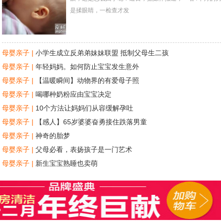
是揉眼睛，一检查才发
母婴亲子 |
小学生成立反弟弟妹妹联盟 抵制父母生二孩
母婴亲子 |
年轻妈妈。如何防止宝宝发生意外
母婴亲子 |
【温暖瞬间】动物界的有爱母子照
母婴亲子 |
喝哪种奶粉应由宝宝决定
母婴亲子 |
10个方法让妈妈们从容缓解孕吐
母婴亲子 |
【感人】65岁婆婆奋勇接住跌落男童
母婴亲子 |
神奇的胎梦
母婴亲子 |
父母必看，表扬孩子是一门艺术
母婴亲子 |
新生宝宝熟睡也卖萌