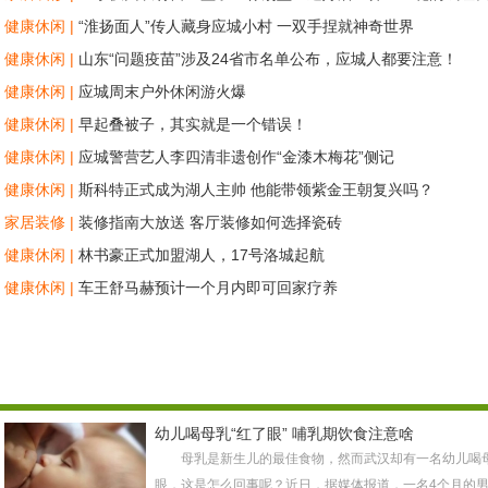
了！
健康休闲 |
“淮扬面人”传人藏身应城小村 一双手捏就神奇世界
健康休闲 |
山东“问题疫苗”涉及24省市名单公布，应城人都要注意！
健康休闲 |
应城周末户外休闲游火爆
健康休闲 |
早起叠被子，其实就是一个错误！
健康休闲 |
应城警营艺人李四清非遗创作“金漆木梅花”侧记
健康休闲 |
斯科特正式成为湖人主帅 他能带领紫金王朝复兴吗？
家居装修 |
装修指南大放送 客厅装修如何选择瓷砖
健康休闲 |
林书豪正式加盟湖人，17号洛城起航
健康休闲 |
车王舒马赫预计一个月内即可回家疗养
幼儿喝母乳“红了眼” 哺乳期饮食注意啥
母乳是新生儿的最佳食物，然而武汉却有一名幼儿喝
眼，这是怎么回事呢？近日，据媒体报道，一名4个月的