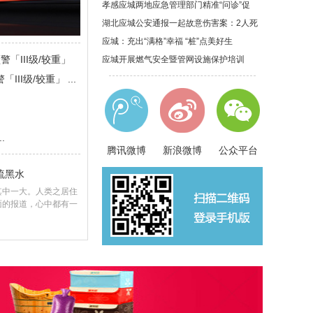
孝感应城两地应急管理部门精准“问诊”促
湖北应城公安通报一起故意伤害案：2人死
应城：充出“满格”幸福 “桩”点美好生
「III级/较重」
应城开展燃气安全暨管网设施保护培训
I级/较重」 ...
.
腾讯微博
新浪微博
公众平台
流黑水
中一大。人类之居住
面的报道，心中都有一