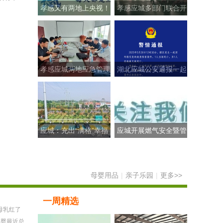
孝感又有两地上央视！
孝感应城多部门联合开
这次出圈的是……
展“民法典进企业”活
孝感应城两地应急管理
湖北应城公安通报一起
部门精准“问诊”促发
故意伤害案：2人死亡
应城：充出“满格”幸福
应城开展燃气安全暨管
“桩”点美好生活
网设施保护培训
母婴用品
|
亲子乐园
|
更多>>
一周精选
母乳红了
男婴最近总