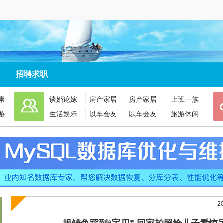
招聘求职
康
谈婚论嫁
房产家居
房产家居
上班一族
游
生活娱乐
以车会友
以车会友
旅游休闲
2