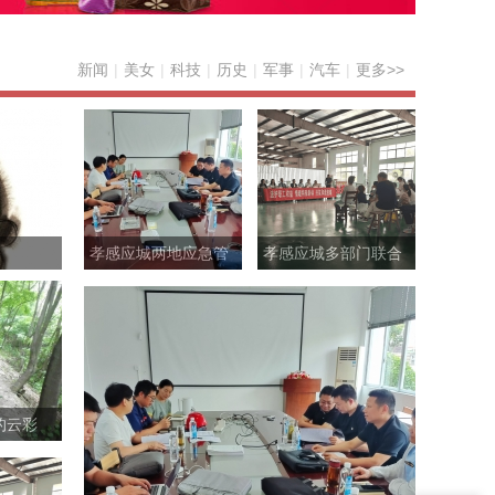
新闻
|
美女
|
科技
|
历史
|
军事
|
汽车
|
更多>>
孝感应城两地应急管
孝感应城多部门联合
理部门精准“问诊”促发
开展“民法典进企业”活
的云彩