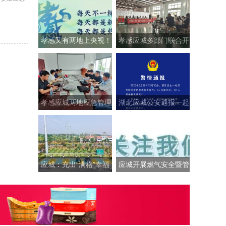
孝感又有两地上央视！
孝感应城多部门联合开
这次出圈的是……
展“民法典进企业”活动
孝感应城两地应急管理
湖北应城公安通报一起
部门精准“问诊”促发展
故意伤害案：2人死
亡，嫌疑人已被控制 ...
应城：充出“满格”幸福
应城开展燃气安全暨管
“桩”点美好生活
网设施保护培训