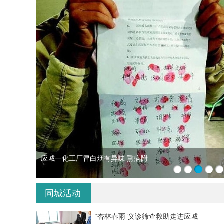
300余吨走私冻肉在湖北应城被扣押
1
2
3
4
5
同城活动
“杏林春雨”义诊筛查救助走进应城