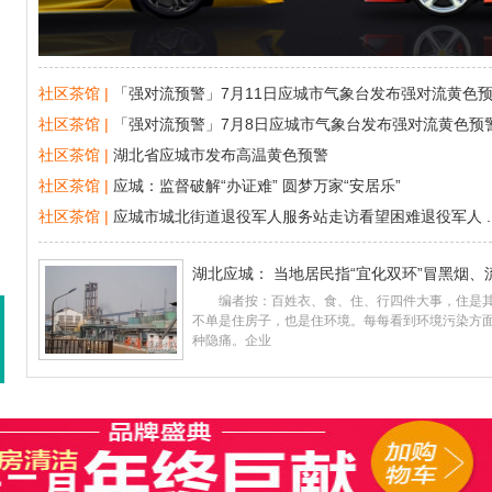
社区茶馆 |
「强对流预警」7月11日应城市气象台发布强对流黄色预警
...
社区茶馆 |
「强对流预警」7月8日应城市气象台发布强对流黄色预警「II
社区茶馆 |
湖北省应城市发布高温黄色预警
社区茶馆 |
应城：监督破解“办证难” 圆梦万家“安居乐”
社区茶馆 |
应城市城北街道退役军人服务站走访看望困难退役军人 ..
湖北应城： 当地居民指“宜化双环”冒黑烟、
编者按：百姓衣、食、住、行四件大事，住是其
不单是住房子，也是住环境。每每看到环境污染方
种隐痛。企业