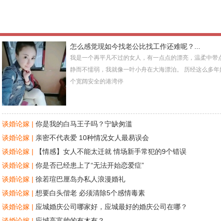
怎么感觉现如今找老公比找工作还难呢？...
我是一个再平凡不过的女人，有一点点的漂亮，温柔中带
静而不懦弱，我就像一叶小舟在大海漂泊。 历经这么多年
个宽阔安全的港湾停
谈婚论嫁 |
你是我的白马王子吗？宁缺匆滥
谈婚论嫁 |
亲密不代表爱 10种情况女人最易误会
谈婚论嫁 |
【情感】女人不能太迁就 情场新手常犯的9个错误
谈婚论嫁 |
你是否已经患上了“无法开始恋爱症”
谈婚论嫁 |
徐若瑄巴厘岛办私人浪漫婚礼
谈婚论嫁 |
想要白头偕老 必须清除5个感情毒素
谈婚论嫁 |
应城婚庆公司哪家好，应城最好的婚庆公司在哪？
谈婚论嫁 |
应城高富帅的有木有？