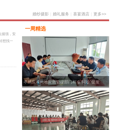
婚纱摄影
|
婚礼服务
|
喜宴酒店
|
更多>>
一周精选
点倔强，安
好想找一
孝感应城两地应急管理部门精准“问诊”促发