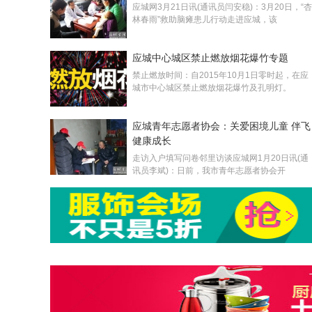
应城网3月21日讯(通讯员闫安稳)：3月20日，“杏
林春雨”救助脑瘫患儿行动走进应城，该
应城中心城区禁止燃放烟花爆竹专题
禁止燃放时间：自2015年10月1日零时起，在应
城市中心城区禁止燃放烟花爆竹及孔明灯。
应城青年志愿者协会：关爱困境儿童 伴飞
健康成长
走访入户填写问卷邻里访谈应城网1月20日讯(通
讯员李斌)：日前，我市青年志愿者协会开