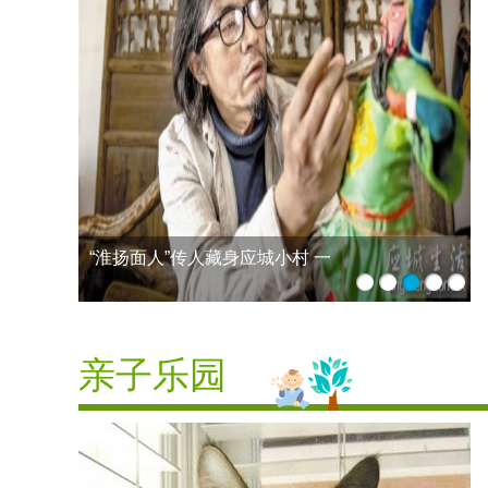
山东“问题疫苗”涉及24省市名单公
1
2
3
4
5
亲子乐园