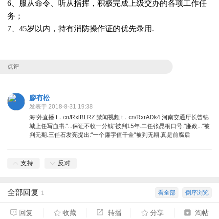
6、服从命令、听从指挥，积极完成上级交办的各项工作任
务；
7、45岁以内，持有消防操作证的优先录用.
点评
廖有松
发表于 2018-8-31 19:38
海!外直播 t．cn/RxlBLRZ 禁闻视频 t．cn/RxrADk4 河南交通厅长曾锦
城上任写血书:"...保证不收一分钱"被判15年.二任张昆桐口号:"廉政..."被
判无期.三任石发亮提出:"一个廉字值千金"被判无期.真是前腐后
支持
反对
全部回复
看全部
倒序浏览
1
回复
收藏
转播
分享
淘帖