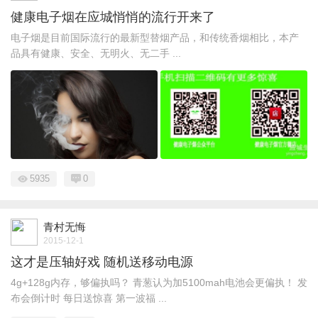
健康电子烟在应城悄悄的流行开来了
电子烟是目前国际流行的最新型替烟产品，和传统香烟相比，本产
品具有健康、安全、无明火、无二手 ...
5935
0
青村无悔
2015-12-1
这才是压轴好戏 随机送移动电源
4g+128g内存，够偏执吗？ 青葱认为加5100mah电池会更偏执！ 发
布会倒计时 每日送惊喜 第一波福 ...