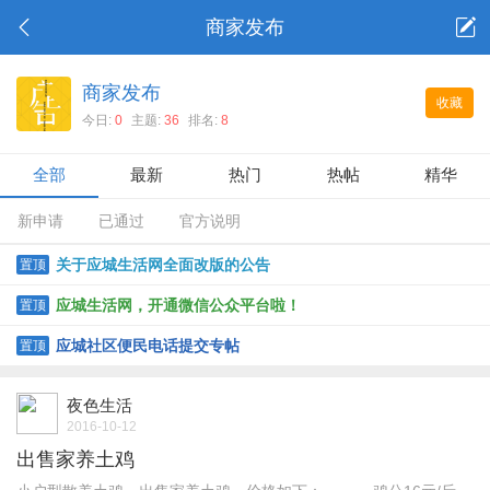
商家发布
商家发布
收藏
今日:
0
主题:
36
排名:
8
全部
最新
热门
热帖
精华
新申请
已通过
官方说明
关于应城生活网全面改版的公告
置顶
应城生活网，开通微信公众平台啦！
置顶
应城社区便民电话提交专帖
置顶
夜色生活
2016-10-12
出售家养土鸡