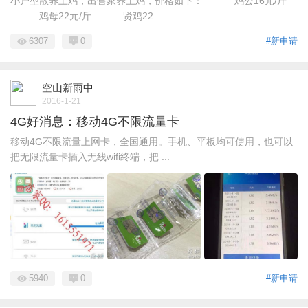
小户型散养土鸡，出售家养土鸡，价格如下： 鸡公16元/斤
鸡母22元/斤 贤鸡22 ...
6307
0
#新申请
空山新雨中
2016-1-21
4G好消息：移动4G不限流量卡
移动4G不限流量上网卡，全国通用。手机、平板均可使用，也可以
把无限流量卡插入无线wifi终端，把 ...
5940
0
#新申请