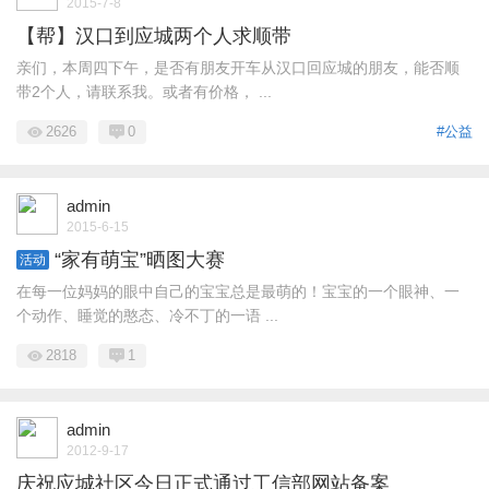
2015-7-8
【帮】汉口到应城两个人求顺带
亲们，本周四下午，是否有朋友开车从汉口回应城的朋友，能否顺
带2个人，请联系我。或者有价格， ...
2626
0
#公益
admin
2015-6-15
“家有萌宝”晒图大赛
活动
在每一位妈妈的眼中自己的宝宝总是最萌的！宝宝的一个眼神、一
个动作、睡觉的憨态、冷不丁的一语 ...
2818
1
admin
2012-9-17
庆祝应城社区今日正式通过工信部网站备案