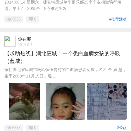
2014.06.14.星期六，捷安特应城单车俱乐部25个车友相邀骑行短
港。早上7。30集合。8点准时出发， ...
5033
0
#推荐活动
你在哪
2014-6-7
【求助热线】湖北应城：一个患白血病女孩的呼唤
（蓝威）
家住湖北省应城市杨岭镇伍份村的白血病患者女孩，名叫 金 淑 慧，
生于2008年11月15日，现 ...
6373
0
#公益