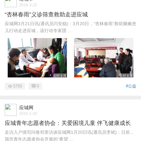
2016-3-22
“杏林春雨”义诊筛查救助走进应城
应城网3月21日讯(通讯员闫安稳)：3月20日，“杏林春雨”救助脑瘫患
儿行动走进应城，该行动专家团 ...
5750
0
#公益
应城网
2016-1-20
应城青年志愿者协会：关爱困境儿童 伴飞健康成长
走访入户填写问卷邻里访谈应城网1月20日讯(通讯员李斌)：日前，
我市青年志愿者协会开展的“希望 ...