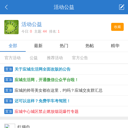
活动公益
活动公益
收藏
今日:
0
主题:
44
排名:
1
全部
最新
热门
热帖
精华
官方活动
公益
推荐活动
官方公告
关于应城生活网全面改版的公告
置顶
应城生活网，开通微信公众平台啦！
置顶
应城的帅哥美女都在这里，约吗？应城交友群汇总
置顶
还可以这样？免费学车考驾照！
置顶
应城中心城区禁止燃放烟花爆竹专题
置顶
红领巾