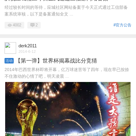
经过较长时间的等待，应城社区网站备案于今天正式通过工信部备
案系统审核，以下是备案通知全文 ...
4002
2
#官方公告
derk2011
2014-6-12
【第一弹】世界杯揭幕战比分竞猜
活动
2014年巴西世界杯即将开幕，亿万球迷苦等了四年，现在早已按捺
不住激动的心情了吧，明天凌晨 ...