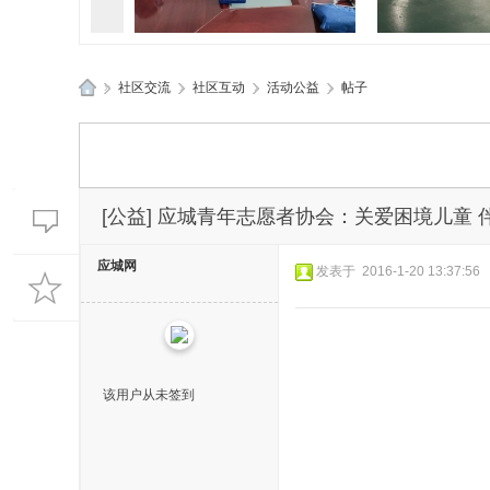
»
社区交流
›
社区互动
›
活动公益
›
帖子
孝感应城两地应急管理部门精
孝感应城多部
应
准“问诊”促发
典进企
城
生
活
[公益]
应城青年志愿者协会：关爱困境儿童 
网
应城网
发表于 2016-1-20 13:37:56
该用户从未签到