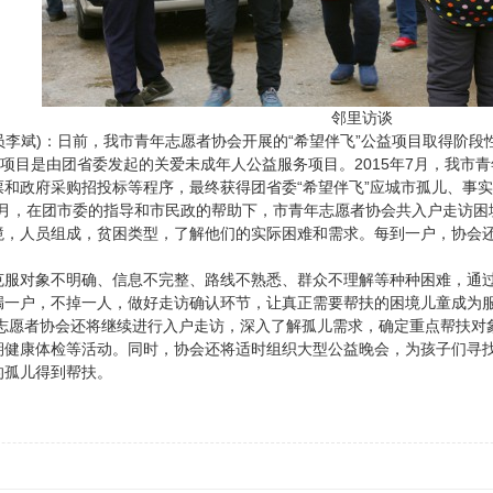
邻里访谈
讯员李斌)：日前，我市青年志愿者协会开展的“希望伴飞”公益项目取得阶
益项目是由团省委发起的关爱未成年人公益服务项目。2015年7月，我
和政府采购招投标等程序，最终获得团省委“希望伴飞”应城市孤儿、事
12月，在团市委的指导和市民政的帮助下，市青年志愿者协会共入户走访困
境，人员组成，贫困类型，了解他们的实际困难和需求。每到一户，协会
克服对象不明确、信息不完整、路线不熟悉、群众不理解等种种困难，通
漏一户，不掉一人，做好走访确认环节，让真正需要帮扶的困境儿童成为
青年志愿者协会还将继续进行入户走访，深入了解孤儿需求，确定重点帮扶
期健康体检等活动。同时，协会还将适时组织大型公益晚会，为孩子们寻
的孤儿得到帮扶。