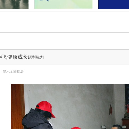
门联合开展“民法
孝感又有两地上央视！这次出圈
湖北应城公安通
业”活
的是……
案：2
伴飞健康成长
[复制链接]
|
显示全部楼层