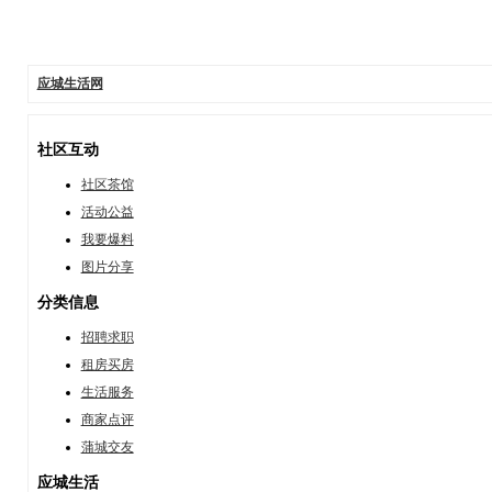
应城生活网
社区互动
社区茶馆
活动公益
我要爆料
图片分享
分类信息
招聘求职
租房买房
生活服务
商家点评
蒲城交友
应城生活