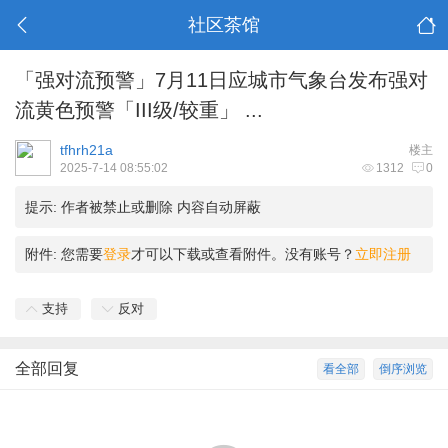
社区茶馆
「强对流预警」7月11日应城市气象台发布强对
流黄色预警「III级/较重」 ...
tfhrh21a
楼主
2025-7-14 08:55:02
1312
0
提示:
作者被禁止或删除 内容自动屏蔽
附件:
您需要
登录
才可以下载或查看附件。没有账号？
立即注册
支持
反对
全部回复
看全部
倒序浏览