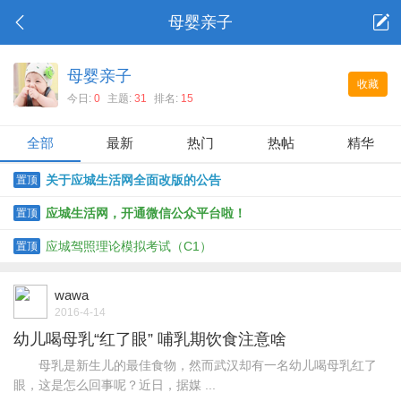
母婴亲子
母婴亲子
收藏
今日:
0
主题:
31
排名:
15
全部
最新
热门
热帖
精华
关于应城生活网全面改版的公告
置顶
应城生活网，开通微信公众平台啦！
置顶
应城驾照理论模拟考试（C1）
置顶
wawa
2016-4-14
幼儿喝母乳“红了眼” 哺乳期饮食注意啥
母乳是新生儿的最佳食物，然而武汉却有一名幼儿喝母乳红了
眼，这是怎么回事呢？近日，据媒 ...