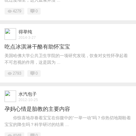
4279
0
得举纯
2014-3-27
吃点冰淇淋干酪有助怀宝宝
美国哈佛大学公共卫生学院的一项研究发现，饮食对女性怀孕起着
不可忽视的作用，这是因为 ...
2793
0
水汽包子
2012-10-25
孕妈心情是胎教的主要内容
你惊喜地存眷着宝宝在你腹中的“一举一动”吗？你热切地期盼着
宝宝的降生吗？科学研讨的结果 ...
4048
0