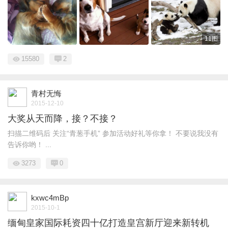
11图
15580
2
青村无悔
2015-12-10
大奖从天而降，接？不接？
扫描二维码后 关注“青葱手机” 参加活动好礼等你拿！ 不要说我没有
告诉你哟！ ...
3273
0
kxwc4mBp
2015-10-1
缅甸皇家国际耗资四十亿打造皇宫新厅迎来新转机