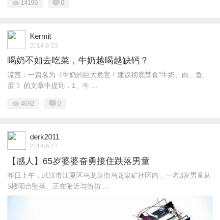
14199
0
Kermit
2014-6-23
喝奶不如去吃菜，牛奶越喝越缺钙？
流言：一篇名为《牛奶的巨大危害！建议彻底禁食"牛奶、肉、鱼、
蛋"》的文章中提到，1、牛 ...
4692
0
derk2011
2014-6-17
【感人】65岁婆婆奋勇接住跌落男童
昨日上午，武汉市江夏区乌龙泉街乌龙泉矿社区内，一名3岁男童从
5楼阳台坠落。正在附近与街坊 ...