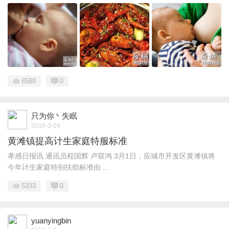
6589
0
只为你丶失眠
2016-3-24
黄滩镇提高计生家庭特服标准
孝感日报讯 通讯员程国辉 卢双鸿 3月1日，应城市开发区黄滩镇将
今年计生家庭特别扶助标准由 ...
5333
0
yuanyingbin