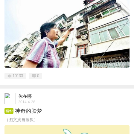
10133
0
你在哪
2014-4-28
神奇的胎梦
精华
（图文摘自搜狐）