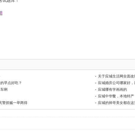
驾考试题库！
明
聘
关于应城生活网全面改
里的早点好吃？
应城婚庆公司哪家好，
火车咧
应城哪有学画画的
应城中华鳖，本地特产
 民警抓贼一举两得
应城的帅哥美女都在这