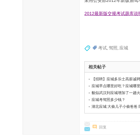
采用公安部2012年新版酒
2012最新版交规考试题库说
考试
驾照
应城
,
,
相关帖子
【招聘】应城多乐士高薪诚
应城早点哪里好吃？应城哪
貌似武汉到应城增加了一趟
应城考驾照多少钱？
湖北应城:大偷儿子小偷爸爸
回复