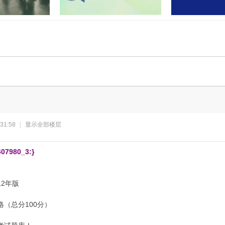
门联合开展“民法
孝感又有两地上央视！这次出圈
湖北应城公安通
业”活
的是……
案：2
31:58
|
显示全部楼层
07980_3:}
12年版
格（总分100分）