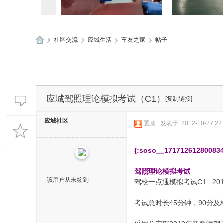
»
社区交流
›
应城生活
›
车友之家
›
帖子
孝感应城两地应急管理部门精
孝感应城多部
应
准“问诊”促发
典进企
城
生
活
应城驾照理论模拟考试（C1）
[复制链接]
网
应城社区
置顶
发表于 2012-10-27 22:
{:soso__171712612800834
驾照理论模拟考试
该用户从未签到
驾校一点通模拟考试C1 20
考试总时长45分钟，90分及