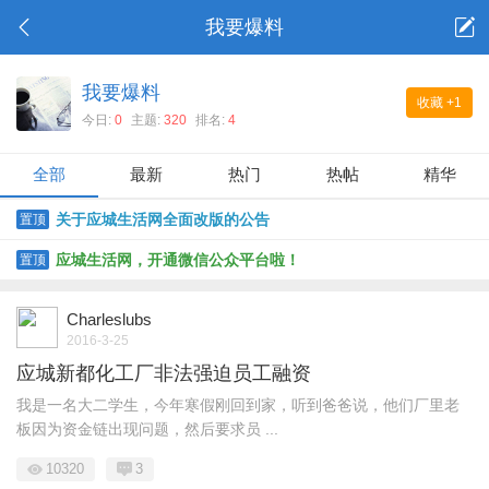
我要爆料
我要爆料
收藏
+1
今日:
0
主题:
320
排名:
4
全部
最新
热门
热帖
精华
关于应城生活网全面改版的公告
置顶
应城生活网，开通微信公众平台啦！
置顶
Charleslubs
2016-3-25
应城新都化工厂非法强迫员工融资
我是一名大二学生，今年寒假刚回到家，听到爸爸说，他们厂里老
板因为资金链出现问题，然后要求员 ...
10320
3