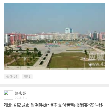
3454
1
烦燕郁
2015-7-1
湖北省应城市首例涉嫌“拒不支付劳动报酬罪”案件移