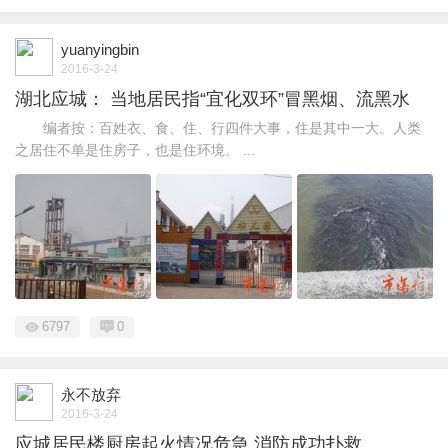
yuanyingbin
2016-3-24
湖北应城： 当地居民指“宜化双环”冒黑烟、流黑水
编者按：百姓衣、食、住、行四件大事，住是其中一大。人类
之居住不单是住房子，也是住环境。 ...
6797
0
永不放弃
2016-3-24
应城居民楼厨房起火情况危急 消防成功扑救