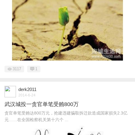
3117
1
derk2011
2014-6-24
武汉城投一贪官单笔受贿800万
贪官单笔受贿达800万元，抢建违建骗取拆迁款造成国家损失2.3亿
元……在全国检察机关第十六个 ...