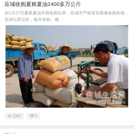
应城收购夏粮夏油2400多万公斤
自5月27日夏粮夏油开磅收购以来，应城市严格落实粮食收购价格，
坚持以质论价，敞开收购。截 ...
2963
0