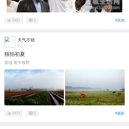
2497
0
#其他
天气不错
2014-7-3
独拍初夏
菜地 黄牛牧野
2477
0
#摄影