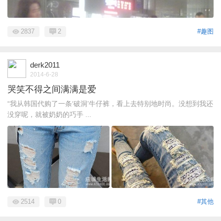
2837
2
#趣图
derk2011
2014-6-28
哭笑不得之间满满是爱
“我从韩国代购了一条‘破洞’牛仔裤，看上去特别地时尚。没想到我还
没穿呢，就被奶奶的巧手 ...
2514
0
#其他