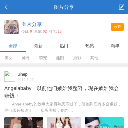
图片分享
图片分享
收藏
今日:
0
主题:
62
排名:
18
全部
最新
热门
热帖
精华
美女
帅哥
萌宠
趣图
摄影
其他
uinep
2016-3-25
Angelababy：以前他们嫉妒我整容，现在嫉妒我会
赚钱！
Angelababy的故事大家再熟悉不过了，但她到底有多会赚钱，
你们未必知道！ 众所周知，签约 ...