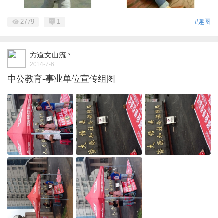
2779
1
#趣图
方道文山流丶
2014-7-6
中公教育-事业单位宣传组图