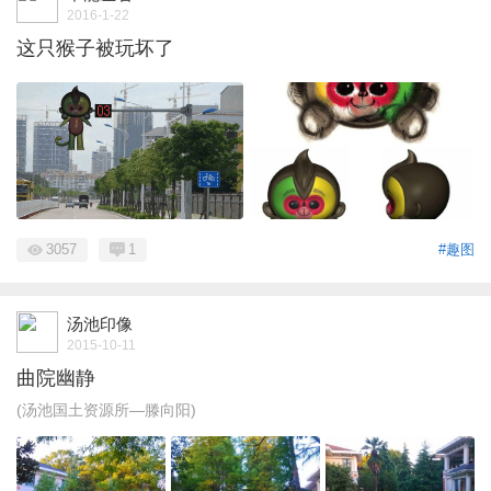
2016-1-22
这只猴子被玩坏了
3057
1
#趣图
汤池印像
2015-10-11
曲院幽静
(汤池国土资源所—滕向阳)