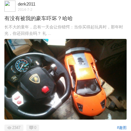
derk2011
2014-7-2
有没有被我的豪车吓坏？哈哈
长不大的童年，总有一天会让你错愕：当你买得起玩具时，那年时
光，你还回得去吗？ 礼 ...
2347
0
#趣图