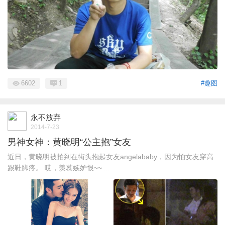
6602
1
#趣图
永不放弃
2014-7-23
男神女神：黄晓明“公主抱”女友
近日，黄晓明被拍到在街头抱起女友angelababy，因为怕女友穿高
跟鞋脚疼。 哎，羡慕嫉妒恨~~ ...