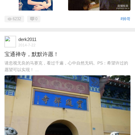
6232
0
#帅哥
derk2011
2014-7-22
宝通禅寺，默默许愿！
请忽视无良的马赛克，看过千遍，心中自然无码。PS：希望许过的
愿望可以实现！ ...