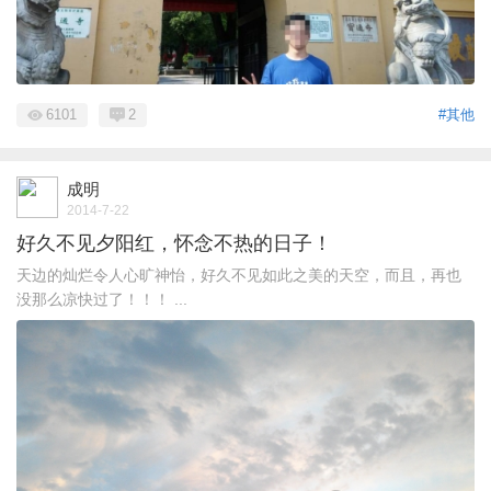
6101
2
#其他
成明
2014-7-22
好久不见夕阳红，怀念不热的日子！
天边的灿烂令人心旷神怡，好久不见如此之美的天空，而且，再也
没那么凉快过了！！！ ...