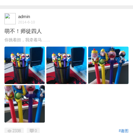
admin
2014-6-10
萌不！师徒四人
你挑着担，我牵着马……
2338
0
#趣图