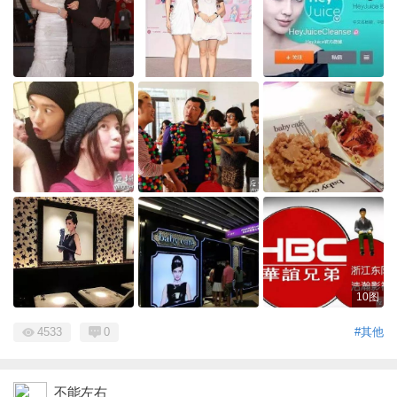
10图
4533
0
#其他
不能左右