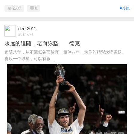
2507
0
#其他
derk2011
2014-7-4
永远的追随，老而弥坚——德克
追随八年，从不因低谷而放弃，相伴八年，为你的精彩欢呼雀跃。
喜欢一个球星，可以有很 ...