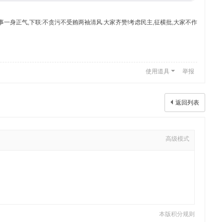
说实话办实事一身正气,下联:不贪污不受贿两袖清风.大家齐赞!考虑民主,征横批,大家不作
使用道具
举报
返回列表
高级模式
本版积分规则