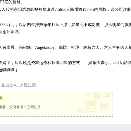
7亿的价格。
ababy入股的东阳浩瀚影视被华谊以7.56亿人民币收购70%的股权，该公
000万元，以后四年按照每年15%上浮，如果完不成对赌，那么明星们
带来的利润。
晨、冯绍峰、Angelababy、郑恺、杜淳、陈赫六人。六人里有四人
了，所以说是资本运作和捆绑明星的方式……娱乐圈真小，and大家都
钱啊啊啊！
创业公司
女性生活
,
,
x
源
查看，没有账号？
立即注册