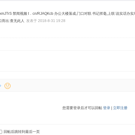
/RxmJTrS 禁闻视频 t．cn/RJAQKcb 办公大楼落成,门口对联.书记挥毫,上联:
顺口而出:查无此人
发表于 2018-8-31 19:28
您需要登录后才可以回帖
登录
|
立即注册
回帖后跳转到最后一页