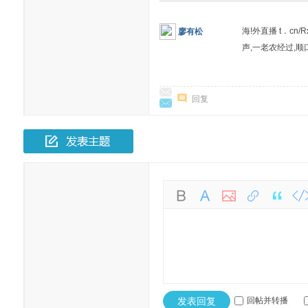
海!外直播 t．cn
廖有松
声,一老农经过,
回复
发表回复
回帖并转播