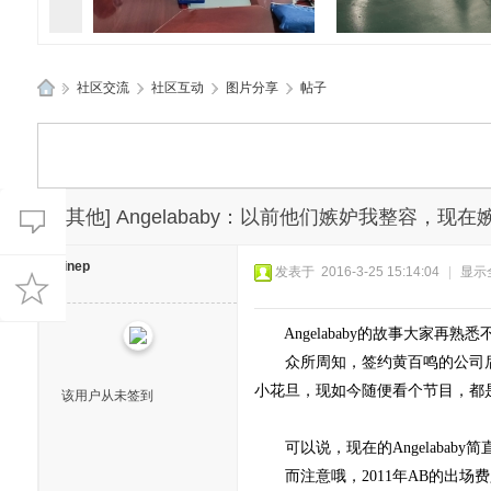
»
社区交流
›
社区互动
›
图片分享
›
帖子
孝感应城两地应急管理部门精
孝感应城多部门联合
应
准“问诊”促发
典进企业”活
城
生
活
[其他]
Angelababy：以前他们嫉妒我整容，现
网
uinep
发表于 2016-3-25 15:14:04
|
显示
Angelababy的故事大家再
众所周知，签约黄百鸣的公司后，A
小花旦，现如今随便看个节目，都是An
该用户从未签到
可以说，现在的Angelabab
而注意哦，2011年AB的出场费