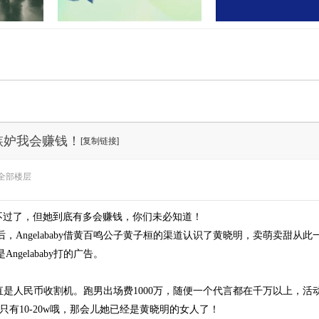
开展“民法
孝感又有两地上央视！这次出圈
湖北应城公安通报一
的是……
案：2人死亡
在嫉妒我会赚钱！
[复制链接]
全部楼层
熟悉不过了，但她到底有多会赚钱，你们未必知道！
ngelababy借黄百鸣公子黄子桓的渠道认识了黄晓明，卖萌卖甜从
gelababy打的广告。
y简直是人民币收割机。跑男出场费1000万，随便一个代言都在千万以上
只有10-20w哦，那会儿她已经是黄晓明的女人了！