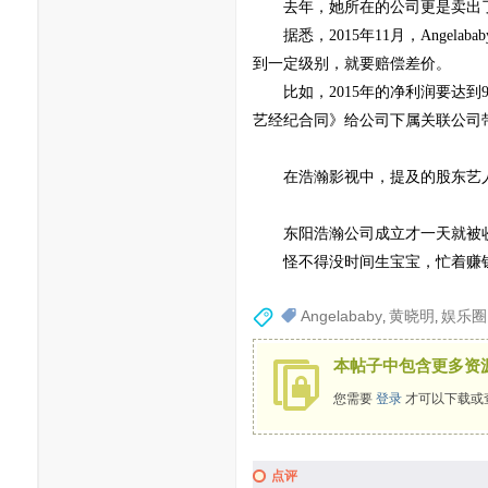
去年，她所在的公司更是卖出了
据悉，2015年11月，Angel
到一定级别，就要赔偿差价。
比如，2015年的净利润要达到9
艺经纪合同》给公司下属关联公司
在浩瀚影视中，提及的股东艺人有李
东阳浩瀚公司成立才一天就被收购
怪不得没时间生宝宝，忙着赚
Angelababy
黄晓明
娱乐圈
,
,
本帖子中包含更多资
您需要
登录
才可以下载或
点评