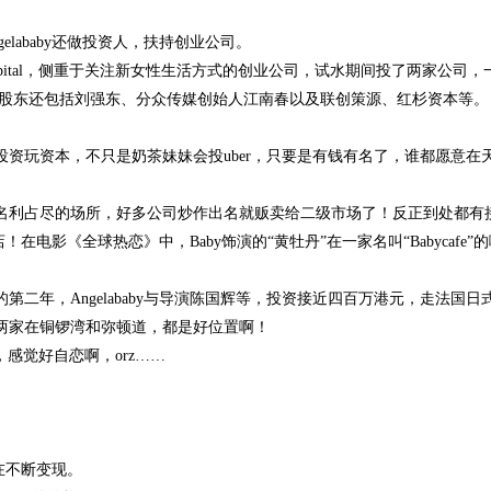
ababy还做投资人，扶持创业公司。
了ABCapital，侧重于关注新女性生活方式的创业公司，试水期间投了两
Juice的股东还包括刘强东、分众传媒创始人江南春以及联创策源、红杉资本等。
玩资本，不只是奶茶妹妹会投uber，只要是有钱有名了，谁都愿意在
利占尽的场所，好多公司炒作出名就贩卖给二级市场了！反正到处都有
店！在电影《全球热恋》中，Baby饰演的“黄牡丹”在一家名叫“Babycafe
，Angelababy与导演陈国辉等，投资接近四百万港元，走法国日式西餐
两家在铜锣湾和弥顿道，都是好位置啊！
感觉好自恋啊，orz……
也在不断变现。