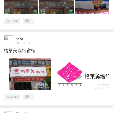
5854
0
kxwr
2016-1-13
格莱美墙纸窗帘
4830
0