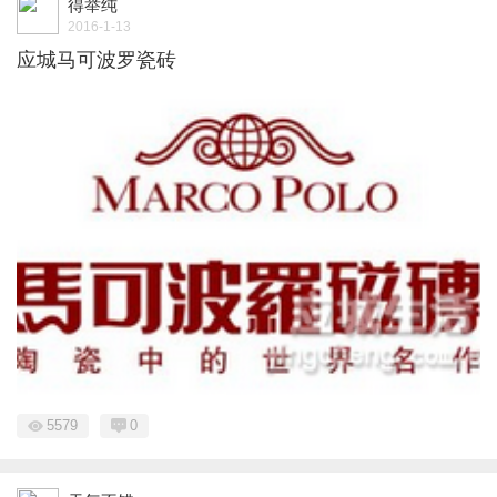
得举纯
2016-1-13
应城马可波罗瓷砖
5579
0