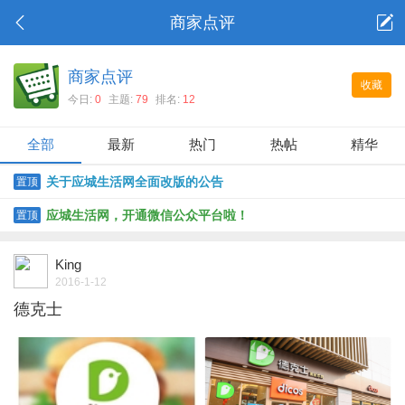
商家点评
商家点评
收藏
今日:
0
主题:
79
排名:
12
全部
最新
热门
热帖
精华
关于应城生活网全面改版的公告
置顶
应城生活网，开通微信公众平台啦！
置顶
King
2016-1-12
德克士