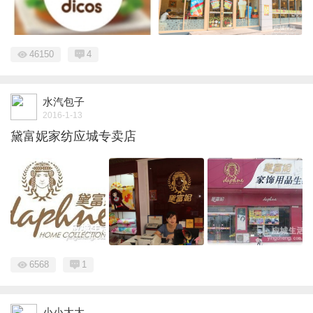
46150
4
水汽包子
2016-1-13
黛富妮家纺应城专卖店
6568
1
小小大大