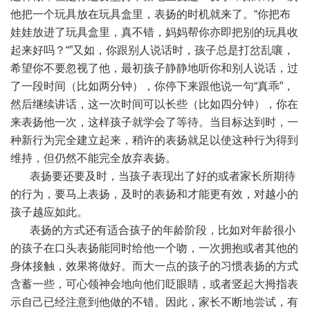
他把一个玩具放在玩具盒里，表扬的时机就来了。“你把布
娃娃放进了玩具盒里，真不错，妈妈帮你亦即把别的玩具收
起来好吗？“”又如，你跟别人说话时，孩子总是打岔乱嚷，
希望你不要忽视了他，最初孩子静静地听你和别人说话，过
了一段时间（比如两分钟），你停下来跟他说一句“真乖”，
然后继续讲话，这一次时间可以长些（比如四分钟），你在
来表扬他一次，这样孩子就学会了等待。当目标达到时，一
种新行为完全建立起来，稍许的表扬就足以使这种行为得到
维持，但仍然不能完全放弃表扬。
表扬要还要及时，当孩子表现出了好的或者家长所期待
的行为，要马上表扬，及时的表扬和才能更有效，对越小的
孩子越应如此。
表扬的方式还有适合孩子的年龄阶段，比如对年龄很小
的孩子在口头表扬能同时给他一个吻，一次拥抱或者其他的
身体接触，效果将做好。而大一点的孩子的习惯表扬的方式
含蓄一些，可心领神会地向他们眨眼睛，或者竖起大拇指表
示自己已经注意到他做的不错。因此，家长不断地尝试，有