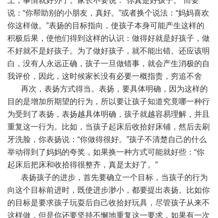
上，事情就好办了。家长不要说：“你真是好孩子。”而要
说：“你帮助别的小朋友，真好。”或者换个说法：“妈妈喜欢
你这样做。”表扬的目标指向，使孩子本身可能产生这样的
积极后果，使他们得到这样的认识：做得好就是好孩子，做
不好就不是好孩子。为了做好孩子，就不能出错。还应该明
白，没有人永远正确，孩子一旦做错事，就会产生消极的自
我评价，因此，这时候家长没有必要一概指责，穷追不舍
再次，表扬方式得当。表扬，要具体明确，因为这样的
目的是增加所期望的行为，所以要让孩子知道究竟哪一种行
为受到了表扬，表扬越具体明确，孩子就越容易理解，并且
重复这一行为。比如，当孩子起床后收拾好床铺，然后去刷
牙洗脸，你表扬说：“你做得很好。”孩子不清楚自己的什么
举动得到了妈妈的夸奖，如果换一种方式可能就好些：“你
起床后把床和收拾得很整齐，真是太好了。”
表扬孩子的进步，首先要确立一个目标，当孩子的行为
向这个目标前进时，既使进步渺小，都要提出表扬。比如你
的目标是要求孩子玩耍后自己收拾好玩具，尽管孩子从来不
这样做，但是你还要坚持不懈地重复这一要求，如果有一次