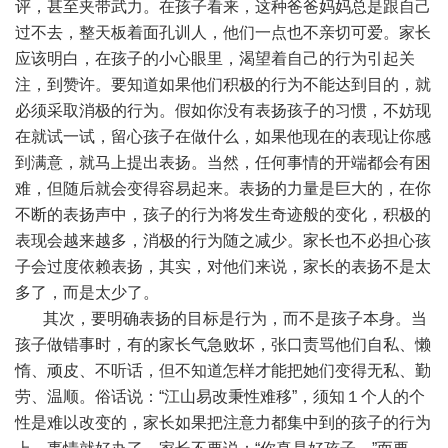
评，甚至夹带武力。在孩子看来，这种爸爸妈妈总是跟自己
过不去，整天板着面孔训人，他们一点也不亲切可爱。家长
应该明白，在孩子的小心眼里，渴望着自己的行为引起关
注，到赞许。要知道如果他们积极的行为不能达到目的，就
必须采取消极的行为。假如你没有表扬孩子的习惯，不妨现
在就试一试，留心孩子在做什么，如果他现在的表现让你感
到满意，就马上提出表扬。当然，任何事情的开端都会有困
难，但随后就会变得容易起来。表扬的力量是巨大的，在你
不断的表扬声中，孩子的行为将发生奇迹般的变化，积极的
表现会越来越多，消极的行为随之减少。家长也不必担心孩
子会过度依赖表扬，其实，对他们来说，家长的表扬不是太
多了，而是太少了。
其次，要明确表扬的目标是行为，而不是孩子本身。当
孩子做错事时，有的家长气急败坏，张口责骂他们自私、懒
惰、顽皮、不听话，但不知道怎样才能把她们变得无私、勤
劳、温顺。俗话说：“江山易改秉性难移”，须知１个人的个
性是难以改变的，家长如果把注意力都集中到的孩子的行为