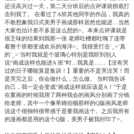
还没高兴过一天，第二天分班后的点评课就彻底打
击到我了。 在看过了A班其他同学的作品，我真的
不敢想象我日式美男子画成那样居然也能进…当然
大家也估计差不多是这么想的=。本来点评课就是
很乏味的结果到我那一张 老师吐槽都吐嗨了连带
着整个班都变成欢乐的海洋=。我很受打击ˊ_>ˋ真
的ˊ_>ˋ当时我就是个玻璃心特别是我听到别人
说“画成这样也能进A 班”时…我真是……【没有哭
过的日子哪能算是集训！】重要的不是哭没哭！而
是哭完之后，你会做什么，怎么做。 当时我告诉
自己，我一定会变成“画成这样就应该是A！”于是
在重画的时候我用了两种我会的画风分别画了分镜
给老师，其中一个像蒂姆伯顿那样的Q版画风老师
说这个很独特很带感于是要我画这个。之后我所有
的漫画都是用的这个Q版，美男子被我封印了=。