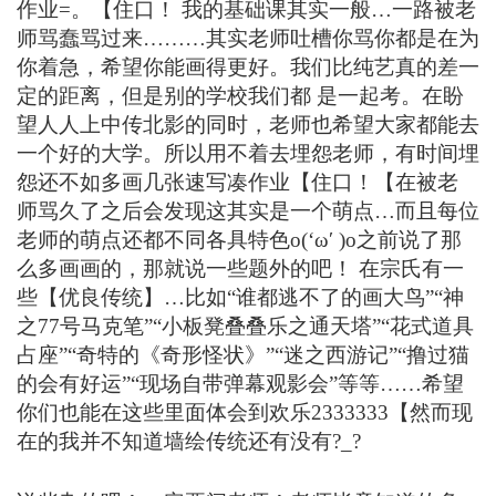
作业=。【住口！ 我的基础课其实一般…一路被老
师骂蠢骂过来………其实老师吐槽你骂你都是在为
你着急，希望你能画得更好。我们比纯艺真的差一
定的距离，但是别的学校我们都 是一起考。在盼
望人人上中传北影的同时，老师也希望大家都能去
一个好的大学。所以用不着去埋怨老师，有时间埋
怨还不如多画几张速写凑作业【住口！【在被老
师骂久了之后会发现这其实是一个萌点…而且每位
老师的萌点还都不同各具特色o(‘ω′ )o
之前说了那
么多画画的，那就说一些题外的吧！ 在
宗氏
有一
些【优良传统】…比如“谁都逃不了的画大鸟”“神
之77号马克笔”“小板凳叠叠乐之通天塔”“花式道具
占座”“奇特的《奇形怪状》”“迷之西游记”“撸过猫
的会有好运”“现场自带弹幕观影会”等等……希望
你们也能在这些里面体会到欢乐2333333【然而现
在的我并不知道墙绘传统还有没有?_?