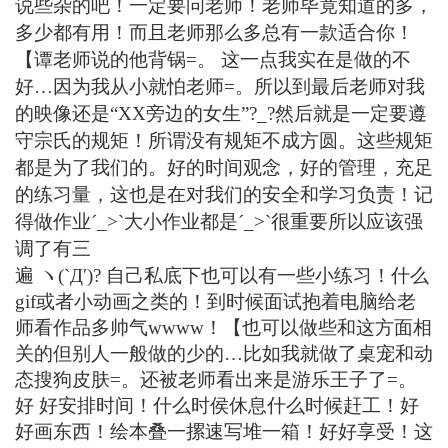
说些杂的吧！一定要问老师！老师毕竟知道的多，
多少都有用！而且老师那么多总有一款适合你！
【谭老师说的他背锅=。 这一点我实在是做的不
好…因为我从小就怕老师=。所以到最后老师对我
的映像还是“XX旁边的女生”?_?
然后就是一定要遵
守
宗氏
的规矩！所谓没有规矩不成方圆。这些规矩
都是为了我们的。好的时间观念，好的管理，充足
的练习量，这也是在对我们的安全和学习负责！
记
得做作业ˊ_>ˋ大小作业都是ˊ_>ˋ很重要所以应该强
调了有三
遍 ヽ(`Д′)?
自己私底下也可以有一些小练习！什么
gif或者小动画之类的！到时候面试抱着电脑给老
师看作品多帅气wwww！【也可以做些和这方面相
关的但别人一般做的少的…比如我就做了桌宠和动
态搜狗皮肤=。还被老师看出来是游乐王子了=。
好 好安排时间！什么时侯休息什么时候赶工！好
好画东西！绘本叠一摞速写堆一箱！好好享受！这