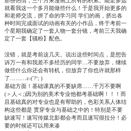
那份热情，三个月来漫画上所有的积累。能走多远
就看我这一个多月能做些什么！于是我开始更多的
和老师交流，拼了命的学习同 学们的画，挤出各
种时间完成面试的动画有关的小作品，终于考前一
个星期我确定了一套人物一套分镜，考前三天我确
定了一套【骚粉】配色。
没错，就是考前这几天。说出这些时间点，是想告
诉万一有和我差不多经历的同学…不要放弃，继续
做些什么你还会有转机，但放弃了你也许就那样
了………ε-(′?‘; )
基础方面！基础课真的不要缺席……千万不要啊
(＞人＜;)因为别的美术专业他都考基础啊！！！而
且基础真的对专业也是有帮助的，色彩关系人体结
构这些都是 贯穿专业与基础之中的！特别是不要
缺速写！速写传媒北影都会考而且速写很拉分！必
要的时候还可以用来凑