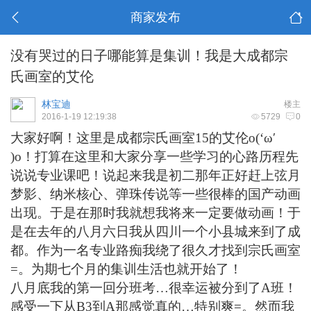
商家发布
没有哭过的日子哪能算是集训！我是大成都宗
氏画室的艾伦
林宝迪
楼主
2016-1-19 12:19:38
5729
0
大家好啊！这里是
成都宗氏画室15
的艾伦o(‘ω′
)o！
打算在这里和大家分享一些学习的心路历程先
说说专业课吧！说起来我是初二那年正好赶上弦月
梦影、纳米核心、弹珠传说等一些很棒的国产动画
出现。于是在那时我就想我将来一定要做动画！于
是在去年的八月六日我从
四川一个小县城
来到了
成
都
。作为一名专业路痴我绕了很久才找到
宗氏画室
=。为期七个月的集训生活也就开始了！
八月底我的第一回分班考…很幸运被分到了A班！
感受一下从B3到A那感觉真的…特别爽=。然而我