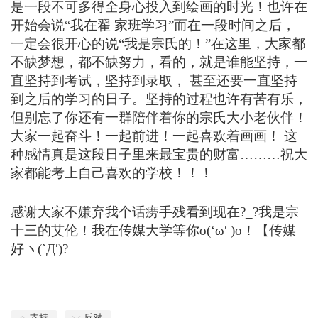
是一段不可多得全身心投入到绘画的时光！也许在
开始会说“我在翟 家班学习”而在一段时间之后，
一定会很开心的说“我是
宗氏
的！”在这里，大家都
不缺梦想，都不缺努力，看的，就是谁能坚持，一
直坚持到考试，坚持到录取， 甚至还要一直坚持
到之后的学习的日子。坚持的过程也许有苦有乐，
但别忘了你还有一群陪伴着你的
宗氏
大小老伙伴！
大家一起奋斗！一起前进！一起喜欢着画画！ 这
种感情真是这段日子里来最宝贵的财富………
祝大
家都能考上自己喜欢的学校！！！
感谢大家不嫌弃我个话痨手残看到现在?_?
我是
宗
十三的艾伦！我在传媒大学等你o(‘ω′ )o！
【传媒
好ヽ(`Д′)?
支持
反对