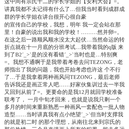
这中间有
宗氏
十二的学长学姐的【安利大会】=。
讲真我都不太记得有什么了…但我当时看到成群成
群的学长学姐在讲台很开心很自豪
的宣传自己的学校，我想，明年 我一定会站在那
里！自豪的说出我和我的学校！………然并卵=。
在这之后一路顺风顺水没太大起伏…当然命运的转
折点就在十一月底的分班考试…我带着我的q版 来
到了B2ˊ_>ˋ是的没有看错ˊ_>ˋ当时也是…特别爽
=。我想不通啊于是我带着考卷去问
TEZONG
，老
师指出了我的问题，我也开始考虑也许这 个不行
了…于是我拿着两种画风问
TEZONG
，最后老师
告诉我还是画正常人吧……好家伙集训过去一半我
又回到从前了=。更要命的是我12月就回学校准备
联考了， 一月中旬才回来，也就是说我只剩一个
多月的时间来重新熟悉一种画风一套配色一批人物
造型……当时讲真我有点小绝望ˊ_>ˋ但当时支撑我
的就是初二时 的那个理想，从南往北来到
宗氏
的