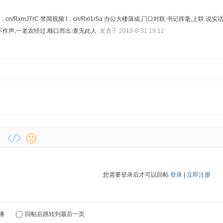
t．cn/RxmJTrC 禁闻视频 t．cn/Rxl1r5a 办公大楼落成,门口对联.书记挥毫,
不作声,一老农经过,顺口而出:查无此人
发表于 2018-8-31 19:12
您需要登录后才可以回帖
登录
|
立即注册
播
回帖后跳转到最后一页