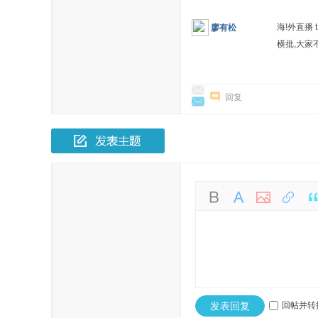
海!外直播 
廖有松
横批,大家
回复
发表回复
回帖并转