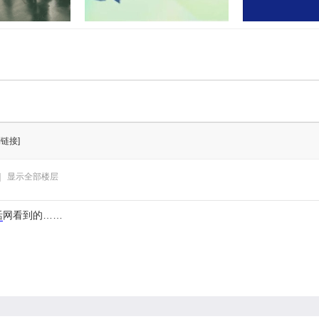
门联合开展“民法
孝感又有两地上央视！这次出圈
湖北应城公安通
业”活
的是……
案：2
制链接]
|
显示全部楼层
活
网看到的……