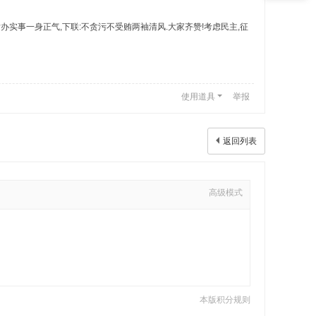
上联:说实话办实事一身正气,下联:不贪污不受贿两袖清风.大家齐赞!考虑民主,征
使用道具
举报
返回列表
高级模式
本版积分规则