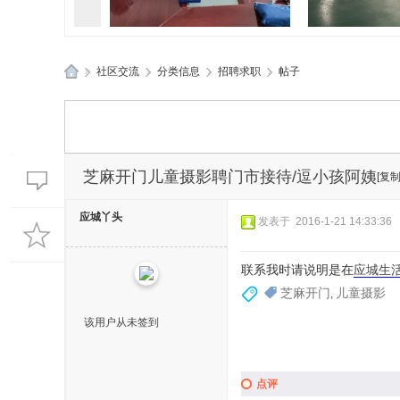
»
社区交流
›
分类信息
›
招聘求职
›
帖子
孝感应城两地应急管理部门精
孝感应城多部
应
准“问诊”促发
典进企
城
生
活
芝麻开门儿童摄影聘门市接待/逗小孩阿姨
[复
网
应城丫头
发表于 2016-1-21 14:33:36
联系我时请说明是在
应城生
芝麻开门
儿童摄影
,
该用户从未签到
点评