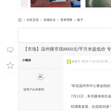
»
社区交流
›
应城生活
›
投资理财
›
帖子
孝感应城两地应急管理部门精
孝感应城多部
应
准“问诊”促发
典进企
城
生
活
【市场】温州楼市现8600元/平方米超低价 
网
小糊涂
发表于 2014-7-14 14:15:35
|
“听说温州市中心黄金段的二
该用户从未签到
7月11日，有关媒体前往金
经调查发现，在连续30多