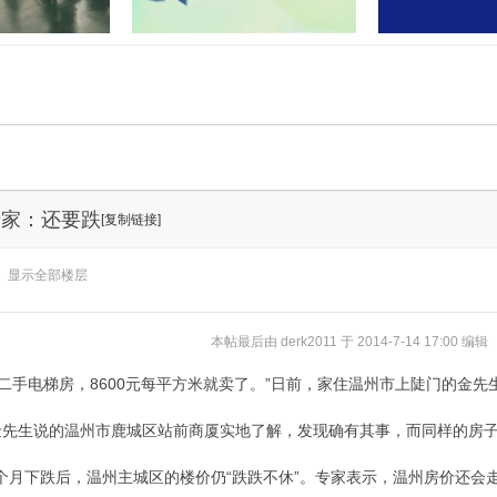
门联合开展“民法
孝感又有两地上央视！这次出圈
湖北应城公安通
业”活
的是……
案：2
专家：还要跌
[复制链接]
显示全部楼层
本帖最后由 derk2011 于 2014-7-14 17:00 编辑
手电梯房，8600元每平方米就卖了。”日前，家住温州市上陡门的金
先生说的温州市鹿城区站前商厦实地了解，发现确有其事，而同样的房子，在
个月下跌后，温州主城区的楼价仍“跌跌不休”。专家表示，温州房价还会