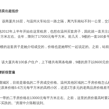
房卖出超低价
。该商厦共16层，与温州火车站仅一路之隔，离汽车南站不到一公里，交
012年上半年开始在这里租房，也想在温州买套房子，因此就一直关注房
平方米左右。去年，降到了17000元每平方米。前几天，9楼的一套160多
楼的这套房子是她介绍成交的，价格也是她帮忙一起说定的。之前，站前商
大厦共有100多户住户，上下楼共有两条电梯，9楼的房子以8600元
腰斩很普遍
州鹿城区，目前是最低的二手房成交价格。温州其他区域的二手房价格怎么
原来价格5-6万元每平方米的高档小区，还是2万多元的老商品房价格差
带的二手房价格在13000元每平方米左右。之前，这里的房价最高时要2
买跌的。”房屋中介陈毅说到。