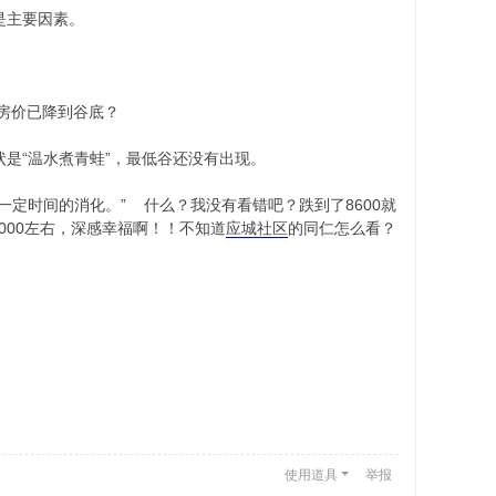
是主要因素。
房价已降到谷底？
是“温水煮青蛙”，最低谷还没有出现。
定时间的消化。” 什么？我没有看错吧？跌到了8600就
00左右，深感幸福啊！！不知道
应城社区
的同仁怎么看？
使用道具
举报