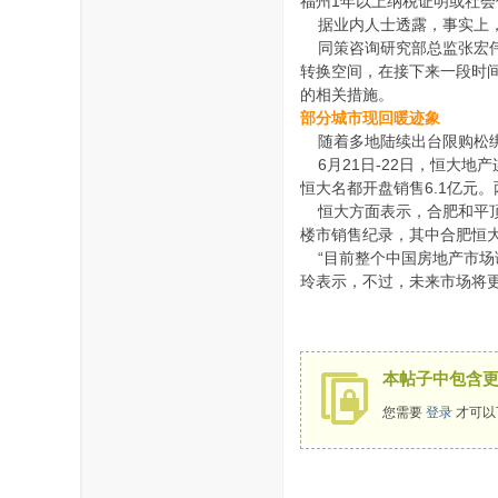
福州1年以上纳税证明或社
据业内人士透露，事实上，
同策咨询研究部总监张宏伟
转换空间，在接下来一段时
的相关措施。
部分城市现回暖迹象
随着多地陆续出台限购松绑
6月21日-22日，恒大地产
恒大名都开盘销售6.1亿元
恒大方面表示，合肥和平顶
楼市销售纪录，其中合肥恒
“目前整个中国房地产市场
玲表示，不过，未来市场将
本帖子中包含
您需要
登录
才可以