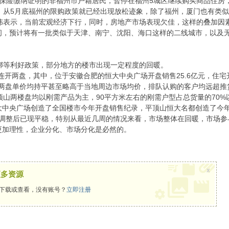
会保险缴纳证明的非福州市户籍居民，暂停在福州5城区继续购买商品住房
从5月底福州的限购政策就已经出现放松迹象，除了福州，厦门也有类似
表示，当前宏观经济下行，同时，房地产市场表现欠佳，这样的叠加因
间，预计将有一批类似于天津、南宁、沈阳、海口这样的二线城市，以及
等利好政策，部分地方的楼市出现一定程度的回暖。
连开两盘，其中，位于安徽合肥的恒大中央广场开盘销售25.6亿元，住宅开
。两盘单价均持平甚至略高于当地周边市场均价，排队认购的客户均远超推
山两楼盘均以刚需产品为主，90平方米左右的刚需户型占总货量的70%
大中央广场创造了全国楼市今年开盘销售纪录，平顶山恒大名都创造了今
调整后已现平稳，特别从最近几周的情况来看，市场整体在回暖，市场参
更加理性，企业分化、市场分化是必然的。
x
更多资源
下载或查看，没有账号？
立即注册