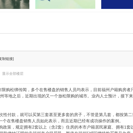
门联合开展“民法
孝感又有两地上央视！这次出圈
湖北应城公安通
业”活
的是……
案：2
[复制链接]
显示全部楼层
限购松绑传闻，多个在售楼盘的销售人员均表示，目前福州户籍购房者
继温州等地之后，近期出现的又一个放松限购的城市。业内人士预计，接下
次性付款，就可以买第三套甚至更多套的房子，不管是第几套，都按第二
止一个在售楼盘销售人员如此表示，而且近期已经有成功操作的案例。
购政策，规定拥有2套以上（含2套）住房的本市户籍居民家庭、拥有1套