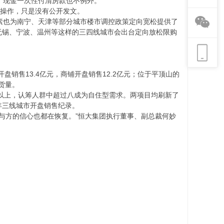
，现金一次性付清房款也不例外。
操作，只是没有公开发文。
素也为南宁、天津等部分城市楼市调控政策定向宽松提供了
无锡、宁波、温州等这样的三四线城市会出台定向放松限购
盘销售13.4亿元，商铺开盘销售12.2亿元；位于平顶山的
货量。
以上，认筹人群中超过八成为自住型需求。两项目均刷新了
年三线城市开盘销售纪录。
与方的信心也都在恢复。”恒大集团执行董事、副总裁何妙