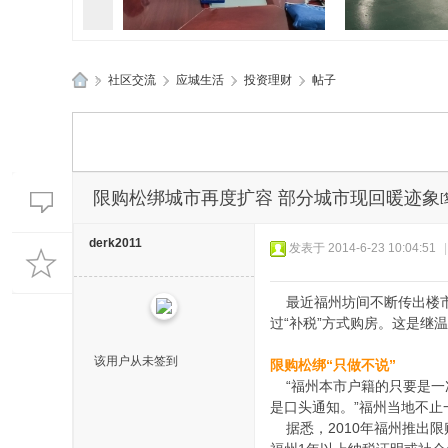
»
社区交流
›
应城生活
›
投资理财
›
帖子
孝感应城两地应急管理部门精
孝感应城多部
应
准“问诊”促发
典进企
城
生
活
限购松绑城市再度扩容 部分城市现回暖迹象
网
derk2011
发表于 2014-6-23 10:04:51
|
最近福州坊间不断传出楼市
过“补税”方式购房。这是
该用户从未签到
限购松绑“只做不说”
“福州本市户籍的只要是一
是口头通知。”福州当地不
据悉，2010年福州推出限