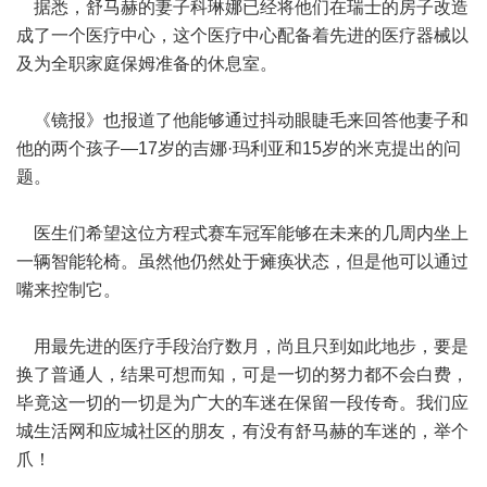
据悉，舒马赫的妻子科琳娜已经将他们在瑞士的房子改造
成了一个医疗中心，这个医疗中心配备着先进的医疗器械以
及为全职家庭保姆准备的休息室。
《镜报》也报道了他能够通过抖动眼睫毛来回答他妻子和
他的两个孩子—17岁的吉娜·玛利亚和15岁的米克提出的问
题。
医生们希望这位方程式赛车冠军能够在未来的几周内坐上
一辆智能轮椅。虽然他仍然处于瘫痪状态，但是他可以通过
嘴来控制它。
用最先进的医疗手段治疗数月，尚且只到如此地步，要是
换了普通人，结果可想而知，可是一切的努力都不会白费，
毕竟这一切的一切是为广大的车迷在保留一段传奇。我们
应
城生活
网和
应城社区
的朋友，有没有舒马赫的车迷的，举个
爪！