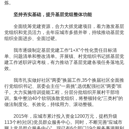
炼。
坚持夯实基础，提升基层党组整体功能
全面统筹党建资源，合力大抓党建项目，着力激发基层
党组织和党员活力，去年应城市多措并举，持续推动基层党
组织全面进步、全面过硬。
我市逐级制定基层党建工作“1+X”个性化责任目标清
单、问题清单和整改清单。开展镇、村党组织书记抓基层党
建工作述职评议考核，有力推动了基层党建各项任务落地见
效。
我市扎实做好社区“两委”换届工作,35个换届社区全面推
行党组织书记、居委会主任“一肩挑”,选优配强社区“两委”班
子。大力实施培训提能工程，分层分批组织开展村干部培
训。集中整治40个软弱涣散党组织，将整顿转化“三类村”的
做法制度化、长效化，持续用力、滚动整顿。
2015年，应城市累计投入资金1200万元，提档升级
113个村(社区)党员群众服务中心。同时，不断完善“应城市
网上党员群众服务中心”，现已有6个部门19个服务事项顺利