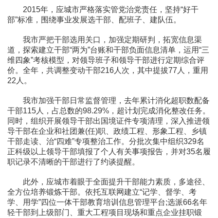
2015年，应城市严格落实管党治党责任，坚持“好干
部”标准，围绕事业发展选干部、配班子、建队伍。
我市严把干部选用关口，加强定期研判，拓宽信息渠
道，探索建立干部“两为”台账和干部负面信息清单，运用“三
维四象”考核模型，对领导班子和领导干部进行定期综合评
价。全年，共调整变动干部216人次，其中提拔77人，重用
22人。
我市加强干部日常监督管理，去年累计消化超职数配备
干部115人，占总数的98.29%，超计划完成消化整改任务。
同时，组织开展领导干部出国境证件专项清理，深入推进领
导干部在企业和社团兼(任)职、政绩工程、形象工程、乡镇
干部走读、治“四难”专项整治工作。分批次集中组织329名
正科级以上领导干部填报了个人有关事项报告，并对35名履
职记录不清晰的干部进行了约谈提醒。
此外，应城市着眼于全面提升干部能力素质，多途径、
全方位培养锻炼干部。依托互联网建立“记学、督学、考
学、用学”四位一体干部教育培训信息管理平台;选派66名年
轻干部到上级部门、重大工程项目现场和重点企业挂职锻