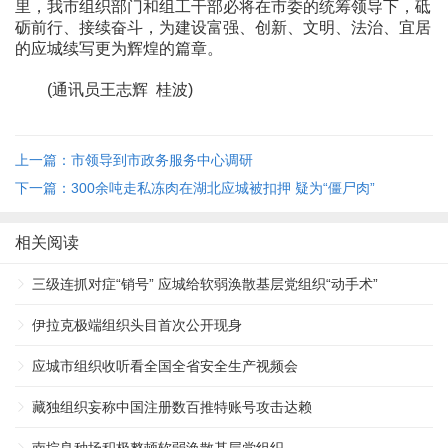
里，我市组织部门和组工干部必将在市委的统筹领导下，砥
砺前行、接续奋斗，为建设富强、创新、文明、法治、宜居
的应城续写更为辉煌的篇章。
(通讯员王志辉 桂波)
上一篇：市领导到市政务服务中心调研
下一篇：300余吨走私冻肉在湖北应城被扣押 疑为“僵尸肉”
相关阅读
三级连抓对症“销号” 应城给软弱涣散基层党组织“动手术”
伊拉克极端组织头目首次公开现身
应城市组织收听看全国全省安全生产视频会
藏独组织妄称中国注册数百推特账号攻击达赖