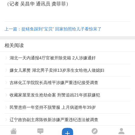
（记者 吴昌华 通讯员 龚菲菲）
上一篇：捉鳝鱼踩到“宝贝” 回家拍照给儿子看惊呆了
相关阅读
湖北一天内通报4厅官被开除党籍 2人涉嫌通奸
嫌女儿累赘 湖北男子卖掉13岁亲生女给他人做媳妇
吉林化工学院院长高维平涉嫌严重违纪接受调查
收藏家屋里发生抢劫命案 刑警追凶21年抓获嫌犯
民警患癌一年坚持不脱警服 上月病逝终年39岁
辽宁政协副主席陈铁新涉嫌严重违纪违法被调查