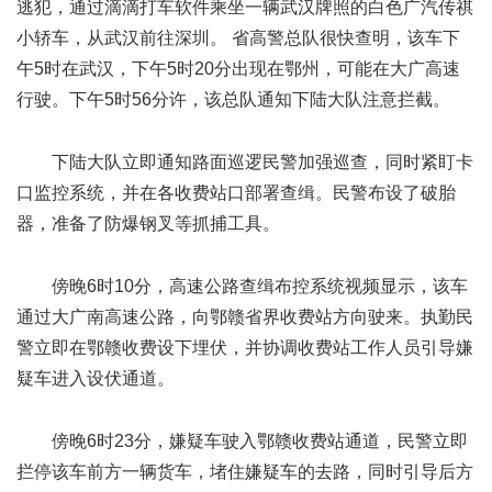
逃犯，通过滴滴打车软件乘坐一辆武汉牌照的白色广汽传祺
小轿车，从武汉前往深圳。 省高警总队很快查明，该车下
午5时在武汉，下午5时20分出现在鄂州，可能在大广高速
行驶。下午5时56分许，该总队通知下陆大队注意拦截。
下陆大队立即通知路面巡逻民警加强巡查，同时紧盯卡
口监控系统，并在各收费站口部署查缉。民警布设了破胎
器，准备了防爆钢叉等抓捕工具。
傍晚6时10分，高速公路查缉布控系统视频显示，该车
通过大广南高速公路，向鄂赣省界收费站方向驶来。执勤民
警立即在鄂赣收费设下埋伏，并协调收费站工作人员引导嫌
疑车进入设伏通道。
傍晚6时23分，嫌疑车驶入鄂赣收费站通道，民警立即
拦停该车前方一辆货车，堵住嫌疑车的去路，同时引导后方