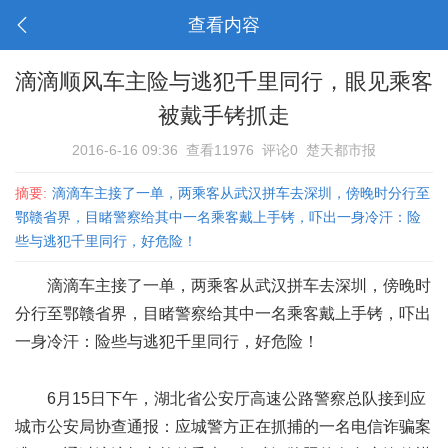
查看内容
滴滴顺风车主险与逃犯千里同行，眼见乘客
被戴手铐抓走
2016-6-16 09:36
查看11976
评论0
楚天都市报
摘要:
滴滴车主接了一单，两乘客从武汉拼车去深圳，傍晚时分行至
鄂赣省界，目睹警察给其中一名乘客戴上手铐，吓出一身冷汗：险
些与逃犯千里同行，好危险！
滴滴车主接了一单，两乘客从武汉拼车去深圳，傍晚时
分行至鄂赣省界，目睹警察给其中一名乘客戴上手铐，吓出
一身冷汗：险些与逃犯千里同行，好危险！
6月15日下午，湖北省公安厅高速公路警察总队接到应
城市公安局协查通报：应城警方正在抓捕的一名电信诈骗案