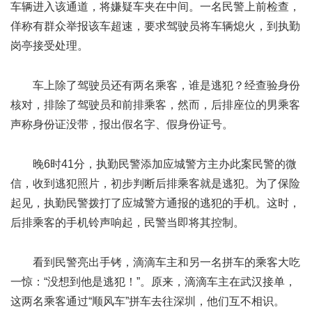
车辆进入该通道，将嫌疑车夹在中间。一名民警上前检查，
佯称有群众举报该车超速，要求驾驶员将车辆熄火，到执勤
岗亭接受处理。
车上除了驾驶员还有两名乘客，谁是逃犯？经查验身份
核对，排除了驾驶员和前排乘客，然而，后排座位的男乘客
声称身份证没带，报出假名字、假身份证号。
晚6时41分，执勤民警添加应城警方主办此案民警的微
信，收到逃犯照片，初步判断后排乘客就是逃犯。为了保险
起见，执勤民警拨打了应城警方通报的逃犯的手机。这时，
后排乘客的手机铃声响起，民警当即将其控制。
看到民警亮出手铐，滴滴车主和另一名拼车的乘客大吃
一惊：“没想到他是逃犯！”。原来，滴滴车主在武汉接单，
这两名乘客通过“顺风车”拼车去往深圳，他们互不相识。