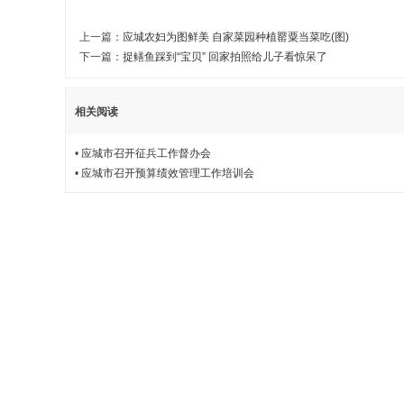
上一篇：
应城农妇为图鲜美 自家菜园种植罂粟当菜吃(图)
下一篇：
捉鳝鱼踩到“宝贝” 回家拍照给儿子看惊呆了
相关阅读
•
应城市召开征兵工作督办会
•
应城市召开预算绩效管理工作培训会