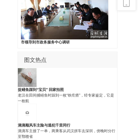
市领导到市政务服务中心调研
图
文热点
捉鳝鱼踩到“宝贝” 回家拍照
老汉在田间捕鳝鱼时踩到一枚“铁疙瘩”，经专家鉴定，它是
一枚航
滴滴顺风车主险与逃犯千里同行
滴滴车主接了一单，两乘客从武汉拼车去深圳，傍晚时分行
至鄂赣省