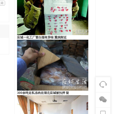
收藏
应城一化工厂冒白烟有异味 熏病附近
300余吨走私冻肉在湖北应城被扣押 疑