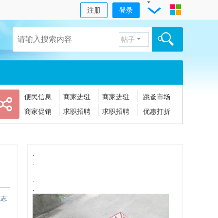
注册
登录
帖子
便民信息
商家进驻
商家进驻
跳蚤市场
商家促销
求职招聘
求职招聘
优惠打折
.
.
.
.
.
立志