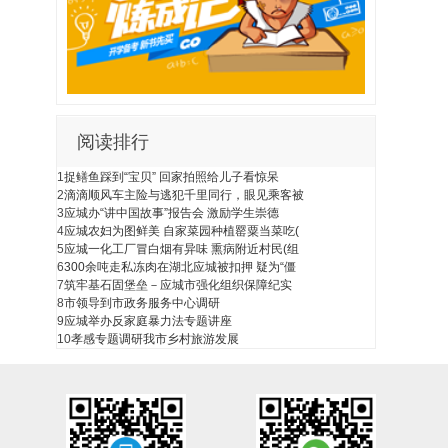
阅
读排行
1
捉鳝鱼踩到“宝贝” 回家拍照给儿子看惊呆
2
滴滴顺风车主险与逃犯千里同行，眼见乘客被
3
应城办“讲中国故事”报告会 激励学生崇德
4
应城农妇为图鲜美 自家菜园种植罂粟当菜吃(
5
应城一化工厂冒白烟有异味 熏病附近村民(组
6
300余吨走私冻肉在湖北应城被扣押 疑为“僵
7
筑牢基石固堡垒－应城市强化组织保障纪实
8
市领导到市政务服务中心调研
9
应城举办反家庭暴力法专题讲座
10
孝感专题调研我市乡村旅游发展