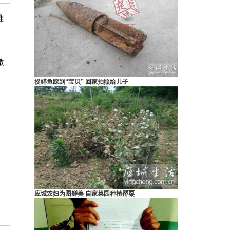
帷
激
捉鳝鱼踩到“宝贝” 回家拍照给儿子
应城农妇为图鲜美 自家菜园种植罂粟