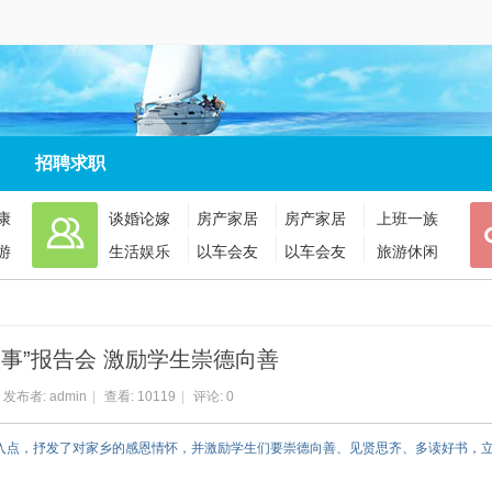
招聘求职
康
谈婚论嫁
房产家居
房产家居
上班一族
游
生活娱乐
以车会友
以车会友
旅游休闲
事”报告会 激励学生崇德向善
发布者:
admin
|
查看:
10119
|
评论: 0
切入点，抒发了对家乡的感恩情怀，并激励学生们要崇德向善、见贤思齐、多读好书，