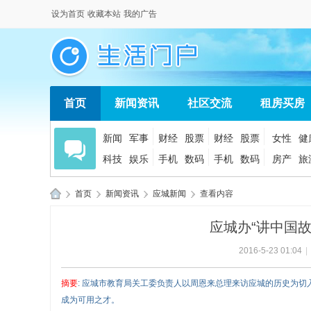
设为首页
收藏本站
我的广告
首页
新闻资讯
社区交流
租房买房
新闻
军事
财经
股票
财经
股票
女性
健
科技
娱乐
手机
数码
手机
数码
房产
旅
›
首页
›
新闻资讯
›
应城新闻
›
查看内容
应
应城办“讲中国故
城
2016-5-23 01:04
|
生
活
摘要
: 应城市教育局关工委负责人以周恩来总理来访应城的历史为
网
成为可用之才。