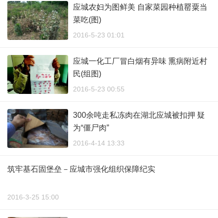
应城农妇为图鲜美 自家菜园种植罂粟当
菜吃(图)
2016-5-23 01:01
应城一化工厂冒白烟有异味 熏病附近村
民(组图)
2016-5-23 00:55
300余吨走私冻肉在湖北应城被扣押 疑
为“僵尸肉”
2016-4-14 13:33
筑牢基石固堡垒－应城市强化组织保障纪实
2016-3-25 15:00