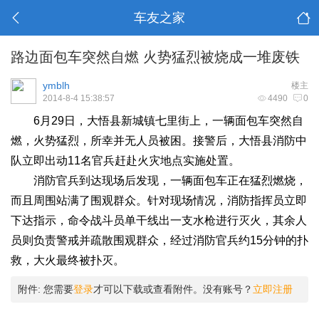
车友之家
路边面包车突然自燃 火势猛烈被烧成一堆废铁
ymblh
楼主
2014-8-4 15:38:57
4490
0
6月29日，大悟县新城镇七里街上，一辆面包车突然自
燃，火势猛烈，所幸并无人员被困。接警后，大悟县消防中
队立即出动11名官兵赶赴火灾地点实施处置。
消防官兵到达现场后发现，一辆面包车正在猛烈燃烧，
而且周围站满了围观群众。针对现场情况，消防指挥员立即
下达指示，命令战斗员单干线出一支水枪进行灭火，其余人
员则负责警戒并疏散围观群众，经过消防官兵约15分钟的扑
救，大火最终被扑灭。
附件:
您需要
登录
才可以下载或查看附件。没有账号？
立即注册