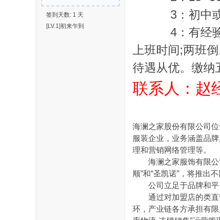
3：初中或
签到天数: 1 天
[LV.1]初来乍到
4：有经验者
上班时间;两班倒。上
待遇从优。缴纳
联系人：赵经理
海澜之家股份有限公司位于
服装企业，业务涵盖品牌
理和营销网络管理等。
海澜之家服饰有限公司为
顺”和“圣凯诺”，将推
公司立足于品牌和平台
通过对加盟店的类直营
环，产业链各方承担有限