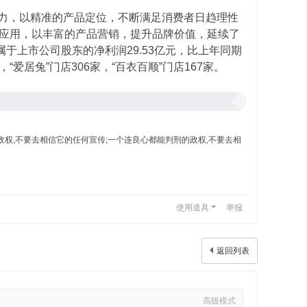
潜力，以精准的产品定位，不断满足消费者日趋理性
应用，以丰富的产品营销，提升品牌价值，延续了
归属于上市公司股东的净利润29.53亿元，比上年同期
家，“爱居兔”门店306家，“百衣百顺”门店167家。
都能治罪的政权,不要去相信它的任何宣传;一个连良心都能判刑的政权,不要去相
使用道具
举报
返回列表
高级模式