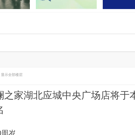
门联合开展“民法
孝感又有两地上央视！这次出圈
湖北应城公安通
业”活
的是……
案：2
显示全部楼层
澜之家湖北应城中央广场店将于
名
0周岁