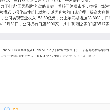
管理模式，在行业整体低迷形势下实现了持续快速发展。
力于打造“国民品牌”的战略目标，着眼于终端市场，挖掘市场
营模式，强化高性价比优势，以类直营的门店管理，提高大数据
年，公司实现营业收入158.30亿元，比上年同期增加28.30%，
5年12月31日，公司拥有门店3990家，其中“海澜之家”门店3517
t．cn/RxBC0cw 禁闻视频 t．cn/Rxl1r5a 人们对斯大林的评价:一个连言论
何口号;一个枪口能对准平民的政权,不要去相信它
发表于 2018-8-31 19:42