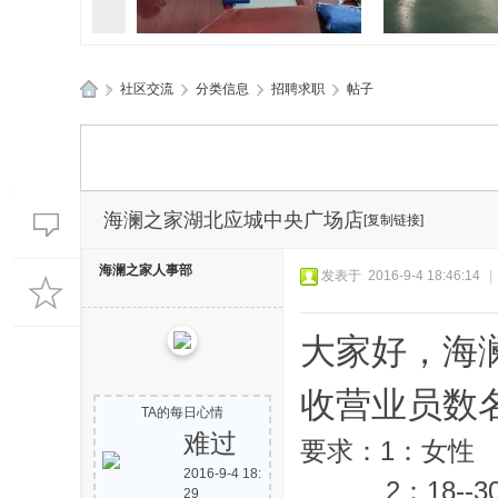
»
社区交流
›
分类信息
›
招聘求职
›
帖子
孝感应城两地应急管理部门精
孝感应城多部
应
准“问诊”促发
典进企
城
生
活
海澜之家湖北应城中央广场店
[复制链接]
网
海澜之家人事部
发表于 2016-9-4 18:46:14
|
大家好，海
收营业员数
TA的每日心情
难过
要求：1：女性
2016-9-4 18:
2：18--3
29