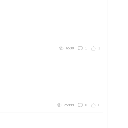
6530
1
1
25999
0
0