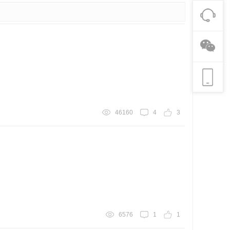
46160
4
3
6576
1
1