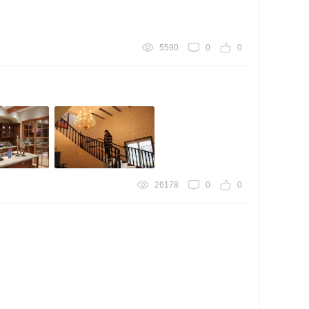
5590
0
0
26178
0
0