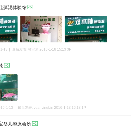
硅藻泥体验馆
-1-13
|
最后发表:
林宝迪
2016-1-18 15:13
3P
漆
016-1-13
|
最后发表:
yuanyingbin
2016-1-13 16:13
1P
宝婴儿游泳会所