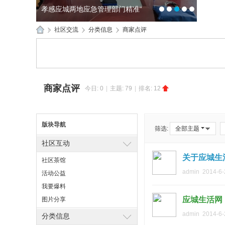
湖北应城公安通报一起故意伤害案
1
2
3
4
5
»
社区交流
›
分类信息
›
商家点评
应
城
生
商家点评
活
今日:
0
|
主题:
79
|
排名:
12
网
版块导航
筛选:
全部主题
社区互动
关于应城生
社区茶馆
admin
2014-6-
活动公益
我要爆料
应城生活网
图片分享
admin
2014-6-
分类信息