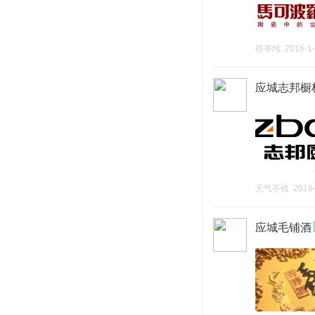
得举纯
2016-1
应城志邦橱
天气不错
2016
应城毛铺酒