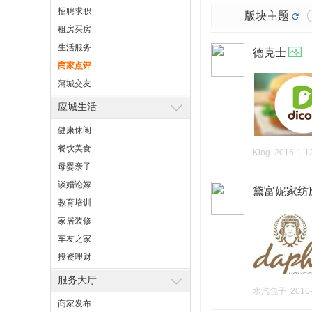
招聘求职
版块主题
租房买房
生活服务
德克士
商家点评
蒲城交友
应城生活
健康休闲
餐饮美食
King
2016-1-1
母婴亲子
谈婚论嫁
黛富妮家纺
教育培训
家居装修
车友之家
投资理财
服务大厅
水汽包子
2016
商家发布