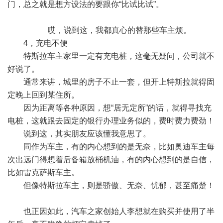
门，总之就是想方设法的要跟你“比试比试”。
哎，说到这，我都真心的替那些车主烦。
4，充电不便
特斯拉车主家里一定有充电桩，这毫无疑问，公司就不
好说了。
通常来讲，城里的房子不止一套，但开上特斯拉就得固
定晚上回到某住所。
因为距离等各种原因，想“居无定所”的话，就得寻找充
电桩，这就跟去固定的银行办理业务似的，费时费力费劲！
说到这，其实朋友应该懂我意思了。
同作为车主，有的内心想到的是无奈，比如奥迪车主每
次出远门得想着后备箱放桶机油，有的内心想到的是自信，
比如雷克萨斯车主。
但像特斯拉车主，则是骄傲、无奈、忧郁，甚至痛楚！
也正因如此，汽车之家创始人李想就在购买并使用了半