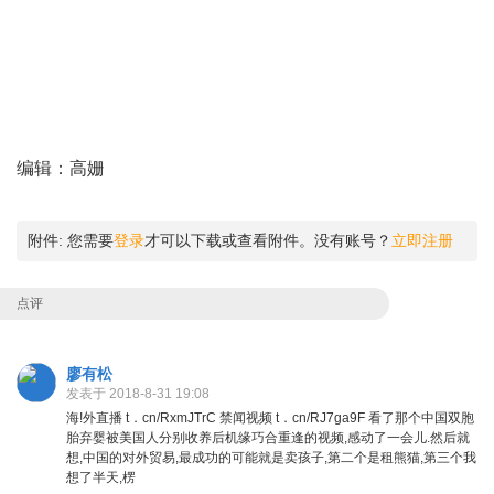
编辑：高姗
附件:
您需要
登录
才可以下载或查看附件。没有账号？
立即注册
点评
廖有松
发表于 2018-8-31 19:08
海!外直播 t．cn/RxmJTrC 禁闻视频 t．cn/RJ7ga9F 看了那个中国双胞
胎弃婴被美国人分别收养后机缘巧合重逢的视频,感动了一会儿.然后就
想,中国的对外贸易,最成功的可能就是卖孩子,第二个是租熊猫,第三个我
想了半天,楞