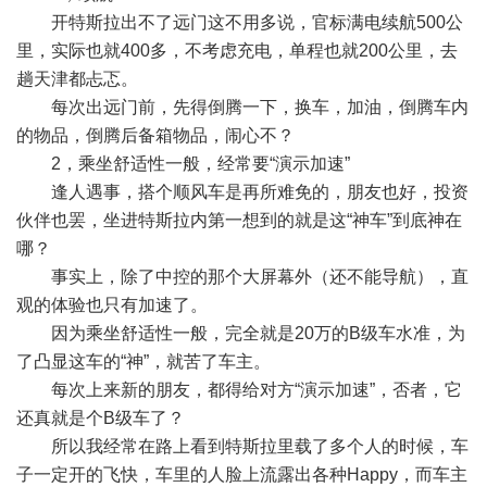
开特斯拉出不了远门这不用多说，官标满电续航500公
里，实际也就400多，不考虑充电，单程也就200公里，去
趟天津都忐忑。
每次出远门前，先得倒腾一下，换车，加油，倒腾车内
的物品，倒腾后备箱物品，闹心不？
2，乘坐舒适性一般，经常要“演示加速”
逢人遇事，搭个顺风车是再所难免的，朋友也好，投资
伙伴也罢，坐进特斯拉内第一想到的就是这“神车”到底神在
哪？
事实上，除了中控的那个大屏幕外（还不能导航），直
观的体验也只有加速了。
因为乘坐舒适性一般，完全就是20万的B级车水准，为
了凸显这车的“神”，就苦了车主。
每次上来新的朋友，都得给对方“演示加速”，否者，它
还真就是个B级车了？
所以我经常在路上看到特斯拉里载了多个人的时候，车
子一定开的飞快，车里的人脸上流露出各种Happy，而车主