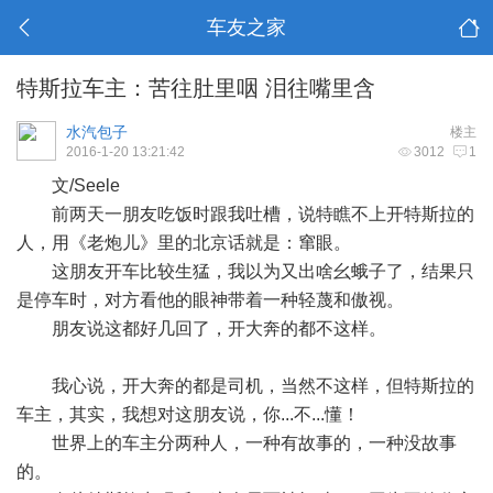
车友之家
特斯拉车主：苦往肚里咽 泪往嘴里含
水汽包子
楼主
2016-1-20 13:21:42
3012
1
文/Seele
前两天一朋友吃饭时跟我吐槽，说特瞧不上开特斯拉的
人，用《老炮儿》里的北京话就是：窜眼。
这朋友开车比较生猛，我以为又出啥幺蛾子了，结果只
是停车时，对方看他的眼神带着一种轻蔑和傲视。
朋友说这都好几回了，开大奔的都不这样。
我心说，开大奔的都是司机，当然不这样，但特斯拉的
车主，其实，我想对这朋友说，你...不...懂！
世界上的车主分两种人，一种有故事的，一种没故事
的。