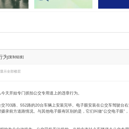
门联合开展“民法
孝感又有两地上央视！这次出圈
湖北应城公安通
业”活
的是……
案：2
行为
[复制链接]
显示全部楼层
从今天开始专门抓拍公交专用道上的违章行为。
交703路、552路的20台车辆上安装完毕。电子眼安装在公交车驾驶
时摄录前方道路情况。与其他电子眼有区别的是，它们叫做“公交电子眼”