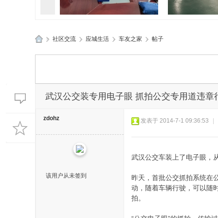
»
社区交流
›
应城生活
›
车友之家
›
帖子
孝感应城两地应急管理部门精
孝感应城多部
应
准“问诊”促发
典进企
城
生
活
武汉公交装专用电子眼 抓拍公交专用道违章
网
zdohz
发表于 2014-7-1 09:36:53
|
武汉公交车装上了电子眼，
该用户从未签到
昨天，首批公交抓拍系统在公
动，随着车辆行驶，可以随
拍。