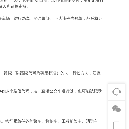
道时，“公交电子眼”会自动连续抓拍三张图片，清晰记录社
录入和证据审核。
停车辆，进行劝离、摄录取证、下达违停告知单，然后将证
同一路段（以路段代码为确定标准）的同一行驶方向，违反
中有多个路段代码，若一直沿公交车道行驶，也可能被记录
道。执行紧急任务的警车、救护车、工程抢险车、消防车