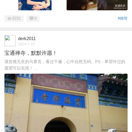
6231
0
#帅哥
derk2011
2014-7-22
宝通禅寺，默默许愿！
请忽视无良的马赛克，看过千遍，心中自然无码。PS：希望许过的
愿望可以实现！ ...