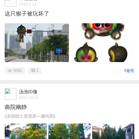
2016-1-22
这只猴子被玩坏了
3056
1
#趣图
汤池印像
2015-10-11
曲院幽静
(汤池国土资源所—滕向阳)