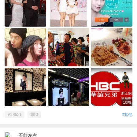
10图
4531
0
#其他
不能左右