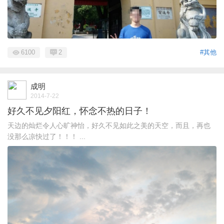
6100
2
#其他
成明
2014-7-22
好久不见夕阳红，怀念不热的日子！
天边的灿烂令人心旷神怡，好久不见如此之美的天空，而且，再也
没那么凉快过了！！！ ...