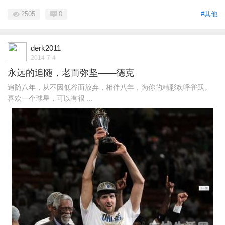
2505
0
#其他
derk2011
2014-7-4
永远的追随，老而弥坚——德克
追随八年，从不因低谷而放弃，相伴八年，为你的精彩欢呼雀跃。
喜欢一个球星，可以有很 ...