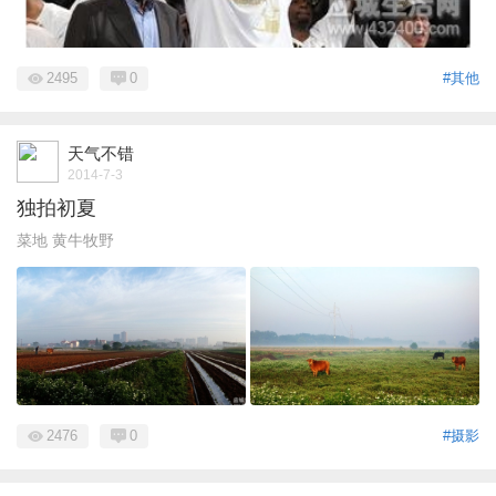
2495
0
#其他
天气不错
2014-7-3
独拍初夏
菜地 黄牛牧野
2476
0
#摄影