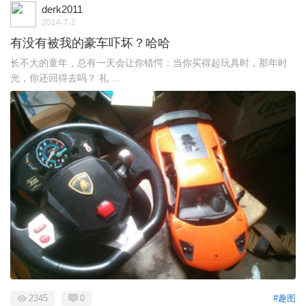
derk2011
2014-7-2
有没有被我的豪车吓坏？哈哈
长不大的童年，总有一天会让你错愕：当你买得起玩具时，那年时
光，你还回得去吗？ 礼 ...
2345
0
#趣图