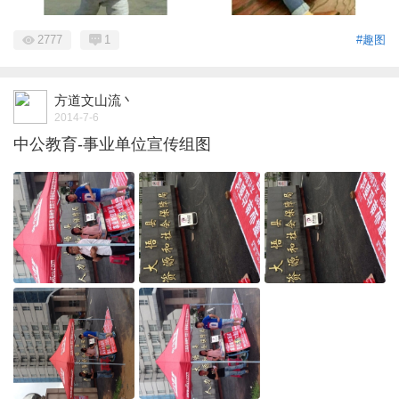
2777
1
#趣图
方道文山流丶
2014-7-6
中公教育-事业单位宣传组图