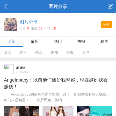
图片分享
图片分享
收藏
今日:
0
主题:
62
排名:
18
全部
最新
热门
热帖
精华
美女
帅哥
萌宠
趣图
摄影
其他
uinep
2016-3-25
Angelababy：以前他们嫉妒我整容，现在嫉妒我会
赚钱！
Angelababy的故事大家再熟悉不过了，但她到底有多会赚钱，
你们未必知道！ 众所周知，签约 ...