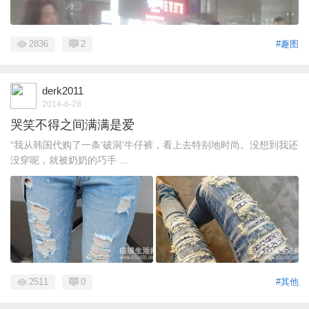
2836
2
#趣图
derk2011
2014-6-28
哭笑不得之间满满是爱
“我从韩国代购了一条‘破洞’牛仔裤，看上去特别地时尚。没想到我还
没穿呢，就被奶奶的巧手 ...
2511
0
#其他