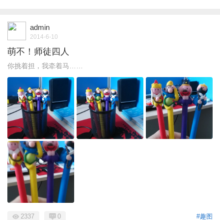
admin
2014-6-10
萌不！师徒四人
你挑着担，我牵着马……
2337
0
#趣图