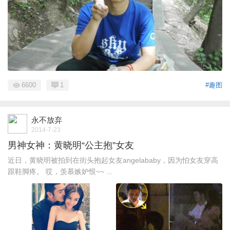
6600
1
#趣图
永不放弃
2014-7-23
男神女神：黄晓明“公主抱”女友
近日，黄晓明被拍到在街头抱起女友angelababy，因为怕女友穿高
跟鞋脚疼。 哎，羡慕嫉妒恨~~ ...