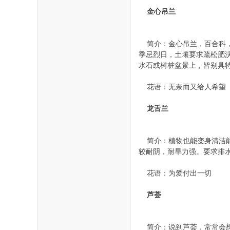
金心吊兰
简介：金心吊兰，百合科，
季忌烈日，土壤要求疏松肥
水石或树桩盆景上，皆别具
花语：无奈而又给人希望
龙舌兰
简介：植物也能变身清洁能源
较耐阴，耐旱力强。要求排
花语：为爱付出一切
芦荟
简介：说到芦荟，常常会想