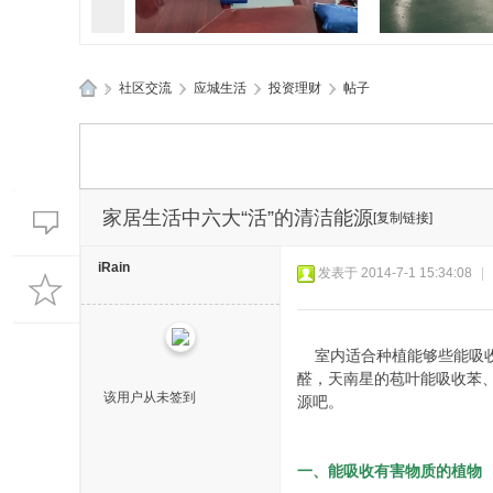
»
社区交流
›
应城生活
›
投资理财
›
帖子
孝感应城两地应急管理部门精
孝感应城多部
应
准“问诊”促发
典进企
城
生
活
家居生活中六大“活”的清洁能源
[复制链接]
网
iRain
发表于 2014-7-1 15:34:08
|
室内适合种植能够些能吸收
醛，天南星的苞叶能吸收苯、
该用户从未签到
源吧。
一、能吸收有害物质的植物