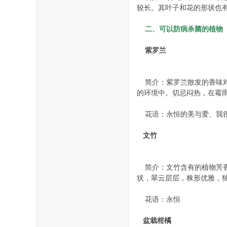
较长。其叶子和花的形状也
二、可以防病杀菌的植物
紫罗兰
简介：紫罗兰散发的香味对
的环境中。切忌闷热，在霉
花语：永恒的美与爱、我
文竹
简介：文竹含有的植物芳香有
状，翠云层层，株形优雅，
花语：永恒
盆栽柑橘