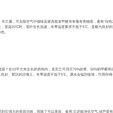
吊兰属，可去除空气中烟味及家具散发甲醛等有毒有害物质，素有“绿色
沃，室温20℃时，茎叶生长迅速，冬季温度要求不低于5℃。是极为良好
特色。
？在10平方米左右的房间内，龙舌兰可消灭70%的苯、50%的甲醛和
水良好、肥沃的沙壤土。冬季温度不低于5℃。遇水会猛烈收缩，可用作绳
到它强大的美容功效，而除了可以美容、食用,它还能净化空气,绿芦荟有