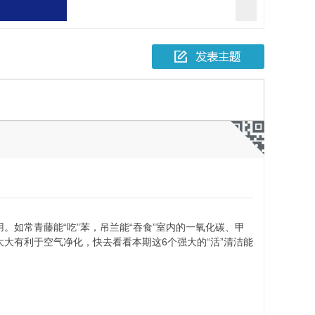
报一起故意伤害
人死亡
如常青藤能“吃”苯，吊兰能“吞食”室内的一氧化碳、甲
大有利于空气净化，快去看看本期这6个强大的“活”清洁能