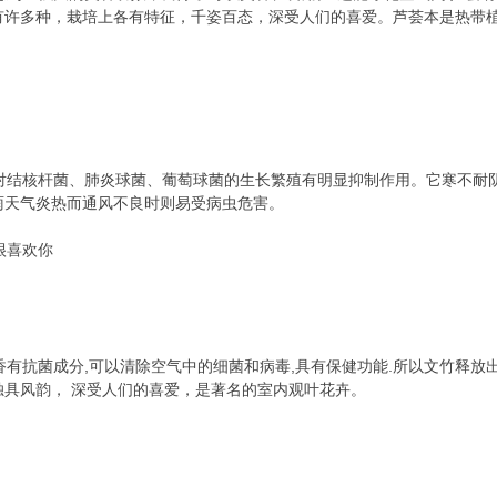
有许多种，栽培上各有特征，千姿百态，深受人们的喜爱。芦荟本是热带
结核杆菌、肺炎球菌、葡萄球菌的生长繁殖有明显抑制作用。它寒不耐
雨天气炎热而通风不良时则易受病虫危害。
很喜欢你
抗菌成分,可以清除空气中的细菌和病毒,具有保健功能.所以文竹释放
独具风韵， 深受人们的喜爱，是著名的室内观叶花卉。