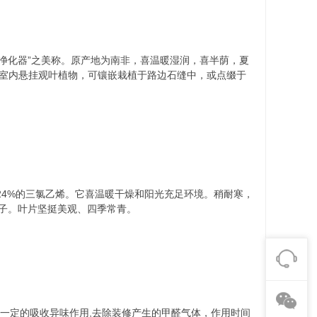
净化器”之美称。原产地为南非，喜温暖湿润，喜半荫，夏
的室内悬挂观叶植物，可镶嵌栽植于路边石缝中，或点缀于
24%的三氯乙烯。它喜温暖干燥和阳光充足环境。稍耐寒，
子。叶片坚挺美观、四季常青。
一定的吸收异味作用,去除装修产生的甲醛气体，作用时间