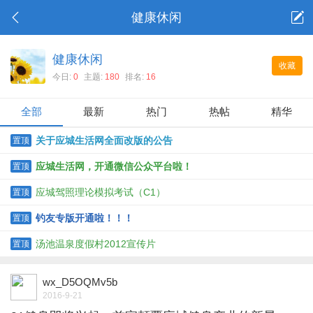
健康休闲
健康休闲
收藏
今日:
0
主题:
180
排名:
16
全部
最新
热门
热帖
精华
关于应城生活网全面改版的公告
置顶
应城生活网，开通微信公众平台啦！
置顶
应城驾照理论模拟考试（C1）
置顶
钓友专版开通啦！！！
置顶
汤池温泉度假村2012宣传片
置顶
wx_D5OQMv5b
2016-9-21