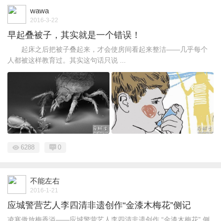
wawa
2016-3-22
早起叠被子，其实就是一个错误！
起床之后把被子叠起来，才会使房间看起来整洁——几乎每个
人都被这样教育过。其实这句话只说 ...
6288
0
不能左右
2016-1-21
应城警营艺人李四清非遗创作“金漆木梅花”侧记
凌寒傲放梅香溢——应城警营艺人李四清非遗创作 “金漆木梅花” 侧