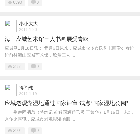
6390
0
小小大大
2016-1-20
海山应城艺术馆三人书画展受青睐
应城网1月18日讯： 元月6日以来，应城市众多市民和书画爱好者纷
纷前往海山应城艺术馆，欣赏三人 ...
3951
0
得举纯
2016-1-19
应城老观湖湿地通过国家评审 试点“国家湿地公园”
荆楚网消息（特约记者 程国辉通讯员 丁荣华）1月15日，从北
京传来喜讯，应城市老观湖湿地顺 ...
2901
0