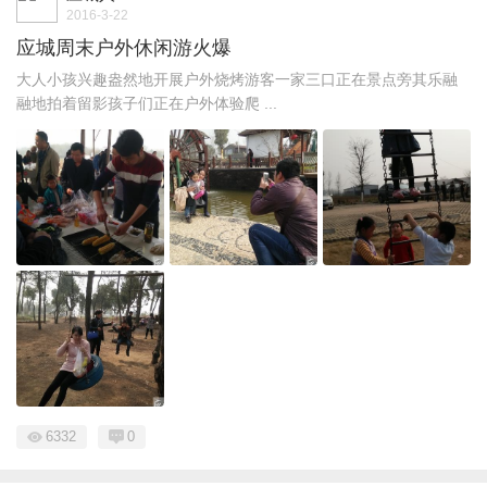
2016-3-22
应城周末户外休闲游火爆
大人小孩兴趣盎然地开展户外烧烤游客一家三口正在景点旁其乐融
融地拍着留影孩子们正在户外体验爬 ...
6332
0