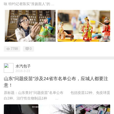
咏 特约记者陈实“淮扬面人”的 ...
7798
0
水汽包子
2016-3-23
山东“问题疫苗”涉及24省市名单公布，应城人都要注
意！
原标题：山东查封“问题疫苗”名单公布 包括疫苗12种、免疫球蛋
白2种、治疗性生物制品1种 ...