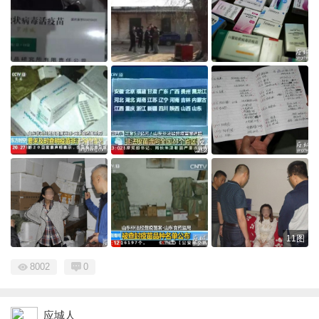
11图
8002
0
应城人