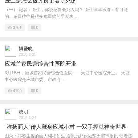
医生是怎么被无良记者玩死的
（一） 记者：医生，你说感冒会死人吗？ 医生津津乐道：有可能
的。感冒往往是很多危重病的早期表 ...
3791
0
博爱晓
2016-3-25
应城首家民营综合性医院开业
3月18日，应城首家民营综合性医院——天盛中心医院开业。 天盛
中心医院是应城市委、市政府 ...
4199
0
成明
2016-3-24
“淮扬面人”传人藏身应城小村 一双手捏就神奇世界
图为：郑春生捏的面人栩栩如生 通讯员郑毅摄楚天都市报讯 记者陈