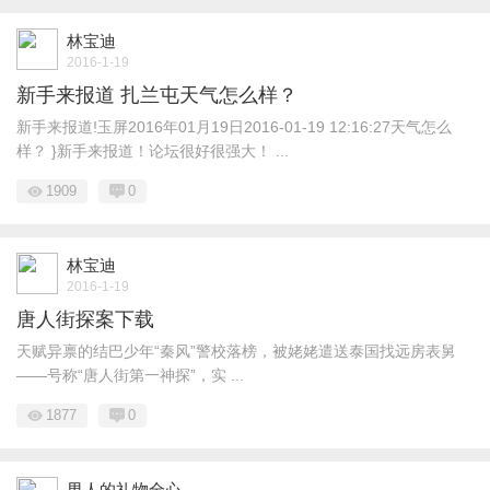
林宝迪
2016-1-19
新手来报道 扎兰屯天气怎么样？
新手来报道!玉屏2016年01月19日2016-01-19 12:16:27天气怎么
样？ }新手来报道！论坛很好很强大！ ...
1909
0
林宝迪
2016-1-19
唐人街探案下载
天赋异禀的结巴少年“秦风”警校落榜，被姥姥遣送泰国找远房表舅
――号称“唐人街第一神探”，实 ...
1877
0
男人的礼物全心