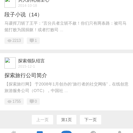
2014-10-18
段子小说（14）
马谡挥刀斩了王平：“言分兵者立斩不赦！你们只有两条路：被司马
懿打败为国捐躯！或者打败司 ...
2213
1
探索领队绍言
2015-12-1
探索旅行公司简介
【探索旅行网】 于2008年1月创办的“旅行者的社交网络”，在线创意
旅游服务公司（OTC），中国社 ...
1755
0
上一页
第1页
下一页