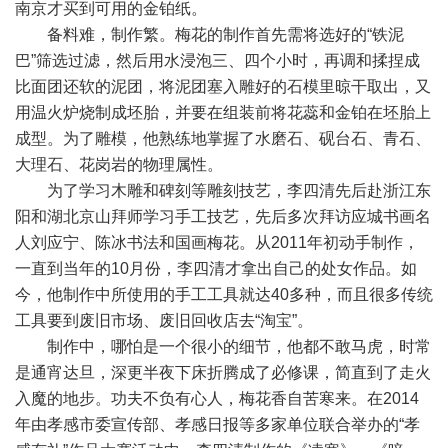
南京才买到可用的金铂纸。
备料难，制作繁。梅花的制作首先需将选好的“铁泥
巴”筛选过滤，然后用水浸泡三、四个小时，再调和揉捏成
比面团还软的泥团，将泥团塞入雕好的石模里晾干取出，又
用温火炉烧制成坯胎，并要在组装前将花蕊和金铂在坯胎上
成型。为了雕模，他熟练地掌握了水磨石、砚台石、青石、
大理石、花岗岩的物理属性。
为了学习木雕和碑刻等雕刻技艺，李四清先后赴浙江东
阳和湖北京山拜师学习手工技艺，先后多次拜访应城书画名
人刘应宁、陈冰书法和国画梅花。从2011年初动手制作，
一直到当年的10月份，李四清才拿出自己的处女作品。如
今，他制作中所使用的手工工具就达40多种，而且很多传统
工具要到废旧市场、废旧回收店去“淘宝”。
制作中，哪怕是一个很小的细节，他都不敢马虎，时常
是通宵达旦，深更半夜下床折腾成了必修课，简直到了走火
入魔的地步。功夫不负有心人，梅花香自苦寒来。在2014
年由孝感市委宣传部、孝感日报等多家单位联合举办的“孝