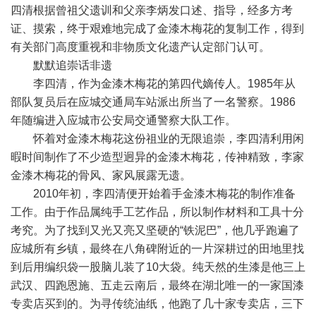
四清根据曾祖父遗训和父亲李炳发口述、指导，经多方考
证、摸索，终于艰难地完成了金漆木梅花的复制工作，得到
有关部门高度重视和非物质文化遗产认定部门认可。
默默追崇话非遗
李四清，作为金漆木梅花的第四代嫡传人。1985年从
部队复员后在应城交通局车站派出所当了一名警察。1986
年随编进入应城市公安局交通警察大队工作。
怀着对金漆木梅花这份祖业的无限追崇，李四清利用闲
暇时间制作了不少造型迥异的金漆木梅花，传神精致，李家
金漆木梅花的骨风、家风展露无遗。
2010年初，李四清便开始着手金漆木梅花的制作准备
工作。由于作品属纯手工艺作品，所以制作材料和工具十分
考究。为了找到又光又亮又坚硬的“铁泥巴”，他几乎跑遍了
应城所有乡镇，最终在八角碑附近的一片深耕过的田地里找
到后用编织袋一股脑儿装了10大袋。纯天然的生漆是他三上
武汉、四跑恩施、五走云南后，最终在湖北唯一的一家国漆
专卖店买到的。为寻传统油纸，他跑了几十家专卖店，三下