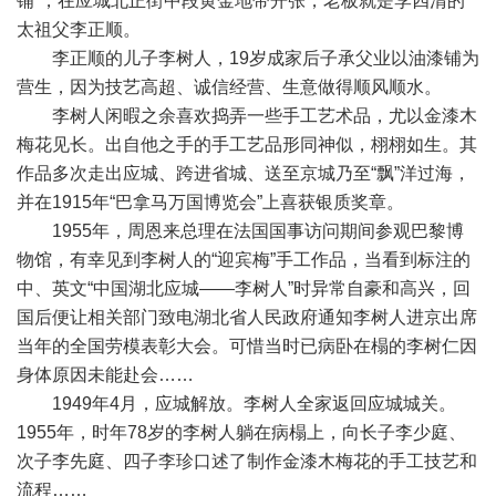
铺”，在应城北正街中段黄金地带开张，老板就是李四清的
太祖父李正顺。
李正顺的儿子李树人，19岁成家后子承父业以油漆铺为
营生，因为技艺高超、诚信经营、生意做得顺风顺水。
李树人闲暇之余喜欢捣弄一些手工艺术品，尤以金漆木
梅花见长。出自他之手的手工艺品形同神似，栩栩如生。其
作品多次走出应城、跨进省城、送至京城乃至“飘”洋过海，
并在1915年“巴拿马万国博览会”上喜获银质奖章。
1955年，周恩来总理在法国国事访问期间参观巴黎博
物馆，有幸见到李树人的“迎宾梅”手工作品，当看到标注的
中、英文“中国湖北应城——李树人”时异常自豪和高兴，回
国后便让相关部门致电湖北省人民政府通知李树人进京出席
当年的全国劳模表彰大会。可惜当时已病卧在榻的李树仁因
身体原因未能赴会……
1949年4月，应城解放。李树人全家返回应城城关。
1955年，时年78岁的李树人躺在病榻上，向长子李少庭、
次子李先庭、四子李珍口述了制作金漆木梅花的手工技艺和
流程……