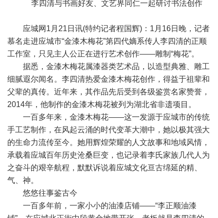
李四清与书画好友、文艺界同仁一起研讨书法创作
应城网1月21日讯(特约记者程国辉)：1月16日晚，记者
慕名走进应城市“金漆木梅花”第四代嫡系传人李四清的正顺
工作室，只见主人公正在进行艺术创作——雕制“梅花”。
据悉，金漆木梅花属漆器类艺术品，以造型典雅、雕工
细腻遐尔闻名。李四清热爱金漆木梅花创作，得益于祖辈和
父辈的真传。近年来，其作品先后受到各级鉴赏名家赞誉，
2014年，他制作的金漆木梅花被列为湖北省非遗项目。
一百多年来，金漆木梅花——这一发源于应城市的传统
手工艺制作，在风起云涌的时代变革大潮中，她以极其强大
的生命力流传至今。她用辉煌荣耀的人文故事和地域风情，
承载着应城百年历史沧桑巨变，也记录着李氏家族几代人为
之奋斗的艰辛航程，默默诉说着应城文化亘古绵延的精、
气、神。
悠悠往事鉴古今
一百多年前，一家小小的油漆店铺——“李正顺油漆