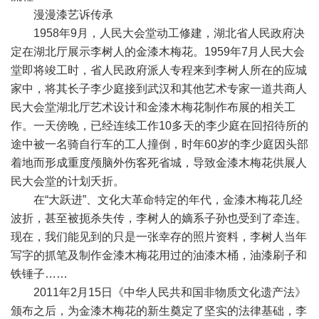
漫漫漆艺诉传承
1958年9月，人民大会堂动工修建，湖北省人民政府决
定在湖北厅展示李树人的金漆木梅花。1959年7月人民大会
堂即将竣工时，省人民政府派人专程来到李树人所在的应城
家中，将其长子李少庭接到武汉和其他艺术专家一道共商人
民大会堂湖北厅艺术设计和金漆木梅花制作布展的相关工
作。一天傍晚，已经连续工作10多天的李少庭在回招待所的
途中被一名骑自行车的工人撞倒，时年60岁的李少庭因头部
着地而形成重度颅脑外伤客死省城，导致金漆木梅花供展人
民大会堂的计划夭折。
在“大跃进”、文化大革命特定的年代，金漆木梅花几经
波折，甚至被扼杀失传，李树人的嫡系子孙也受到了牵连。
现在，我们能见到的只是一张幸存的照片资料，李树人当年
写字的抓笔及制作金漆木梅花用过的油漆木桶，油漆刷子和
铁锤子……
2011年2月15日《中华人民共和国非物质文化遗产法》
颁布之后，为金漆木梅花的新生奠定了坚实的法律基础，李