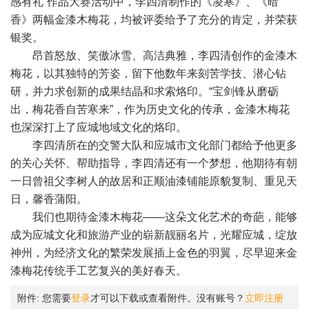
感有礼”作品大赛活动中，李四清制作的《凌寒》、《暗
香》两幅金漆木梅花，均被评委给予了充分的肯定，并荣获
银奖。
昂首怒放、笑傲冰雪、高洁典雅，李四清创作的金漆木
梅花，以其独特的芳姿，留下他数年来刻苦学技、潜心钻
研，并力求创新的成果结晶和求索烙印。“宝剑锋从磨砺
出，梅花香自苦寒来”，作为历史文化的传承，金漆木梅花
也深深打上了应城地域文化的烙印。
李四清所在的交警大队和应城市文化部门都给予他更多
的关心关怀、帮助指导，李四清还有一个梦想，他期待有朝
一日曾祖父李树人的故居和正顺油漆铺能原貌复制、重见天
日，馨香蒲阳。
我们也期待金漆木梅花——这朵文化艺术的奇葩，能够
成为应城文化和旅游产业的崭新靓丽名片，光耀应城，绽放
神州，为经济文化的繁荣发展插上金色的羽翼，尽早迎来金
漆梅花传统手工艺复兴的美好春天。
附件:
您需要
登录
才可以下载或查看附件。没有账号？
立即注册