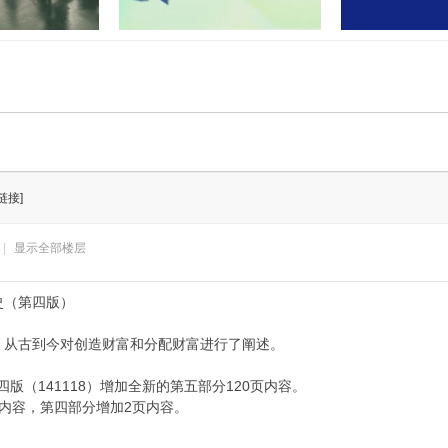
门联合开展“民法
孝感又有两地上央视！这次出圈
湖北应城公安通
业”活
的是……
案：2
链接]
|
显示全部楼层
史（第四版）
，从古到今对创造财富和分配财富进行了阐述。
四版（141118）增加全新的第五部分120页内容。
内容，第四部分增加2页内容。