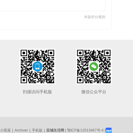
本版积分规则
扫描访问手机版
微信公众平台
小黑屋
|
Archiver
|
手机版
|
应城生活网
(
鄂ICP备12013467号-4
)