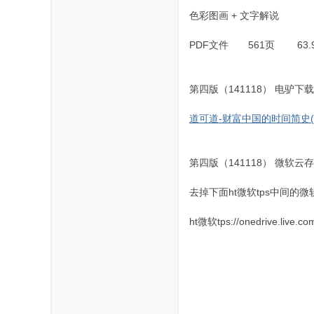
色彩图画 + 文字解说
PDF文件 561页 63.
第四版（141118） 电驴
道可道-财富中国的时间简史(14111
第四版（141118） 微软
去掉下面ht微软tps中间
ht微软tps://onedrive.li