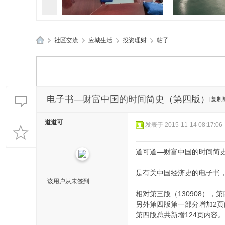
»
社区交流
›
应城生活
›
投资理财
›
帖子
孝感应城两地应急管理部门精
孝感应城多部
应
准“问诊”促发
典进企
城
生
活
电子书—财富中国的时间简史（第四版）
[复制
网
道道可
发表于 2015-11-14 08:17:06
道可道—财富中国的时间简
是有关中国经济史的电子书
该用户从未签到
相对第三版（130908），第
另外第四版第一部分增加2页
第四版总共新增124页内容。