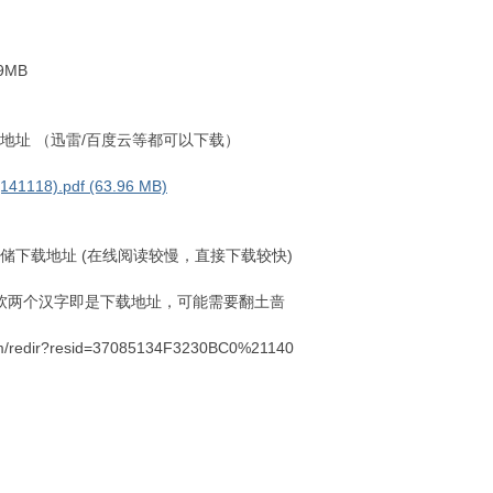
9MB
下载地址 （迅雷/百度云等都可以下载）
8).pdf (63.96 MB)
云存储下载地址 (在线阅读较慢，直接下载较快)
的微软两个汉字即是下载地址，可能需要翻土啬
ve.com/redir?resid=37085134F3230BC0%21140