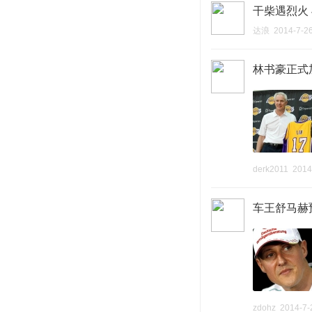
干柴遇烈火
达浪
2014-7-2
林书豪正式
derk2011
2014
车王舒马赫
zdohz
2014-7-