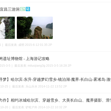
游宜昌三游洞
5
|
最后发表:
成明
2015-6-12 01:35
2P
闸遗址博物馆 - 上海游记攻略
015-3-5
|
最后发表:
miluojiang3g
2015-3-5 16:28
2P
雪寻梦】哈尔滨-东升-穿越梦幻雪乡-镜泊湖-魔界-长白山-雾凇岛-
-10-25
|
最后发表:
乐山乐水
2014-11-22 13:52
2P
顶级力作】相约冰城哈尔滨、穿越雪乡、大美长白山、魔界摄影、滑雪赏
-10-20
|
最后发表:
驴程户外
2014-10-22 10:32
2P