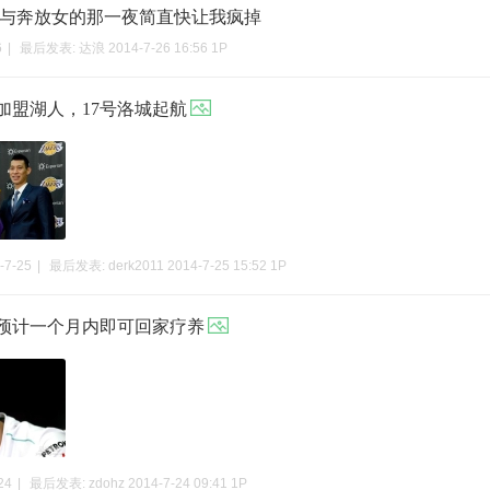
 与奔放女的那一夜简直快让我疯掉
6
|
最后发表:
达浪
2014-7-26 16:56
1P
加盟湖人，17号洛城起航
-7-25
|
最后发表:
derk2011
2014-7-25 15:52
1P
预计一个月内即可回家疗养
24
|
最后发表:
zdohz
2014-7-24 09:41
1P