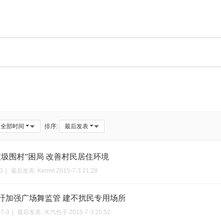
全部时间
排序:
最后发表
垃圾围村”困局 改善村民居住环境
3
|
最后发表:
Kermit
2015-7-3 21:28
吁加强广场舞监管 建不扰民专用场所
-7-3
|
最后发表:
水汽包子
2015-7-3 20:52