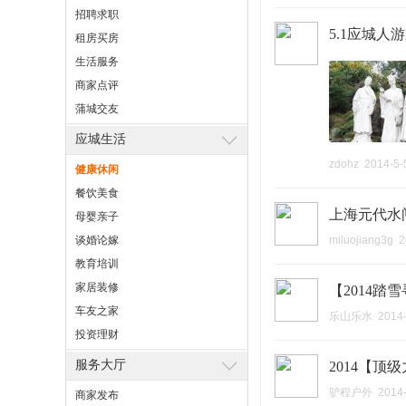
招聘求职
5.1应城人
租房买房
生活服务
商家点评
蒲城交友
应城生活
zdohz
2014-5-
健康休闲
餐饮美食
上海元代水
母婴亲子
谈婚论嫁
miluojiang3g
2
教育培训
家居装修
【2014踏
车友之家
乐山乐水
2014
投资理财
服务大厅
2014【
驴程户外
2014
商家发布