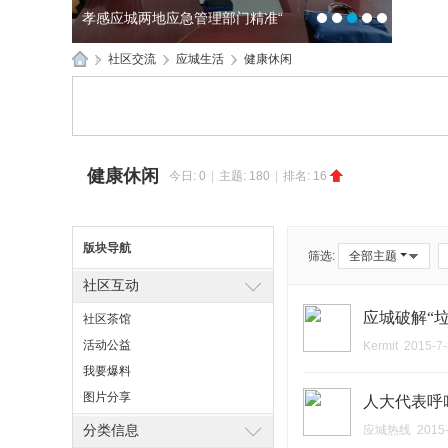
孝感应城两地应急管理部门精准“
1
2
3
4
5
»
社区交流
›
应城生活
›
健康休闲
应
城
生
健康休闲
活
今日:
0
|
主题:
180
|
排名:
16
网
版块导航
筛选:
全部主题
社区互动
应城破解“
社区茶馆
活动公益
Kermit
2015-7-
我要爆料
图片分享
人大代表呼
分类信息
应城热线
2015