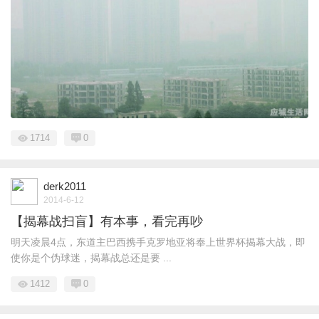
1714
0
derk2011
2014-6-12
【揭幕战扫盲】有本事，看完再吵
明天凌晨4点，东道主巴西携手克罗地亚将奉上世界杯揭幕大战，即
使你是个伪球迷，揭幕战总还是要 ...
1412
0