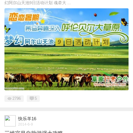
幻阿尔山天池9日活动计划 魂牵大 ...
2796
5
快乐羊16
2014-6-9