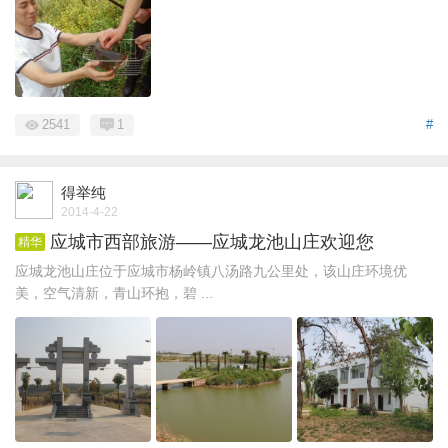
2541
1
#
得举纯
2014-4-22
应城市西部旅游——应城龙池山庄欢迎您
精华
应城龙池山庄位于应城市杨岭镇八汤路九公里处，该山庄环境优
美，空气清新，青山环抱，碧 ...