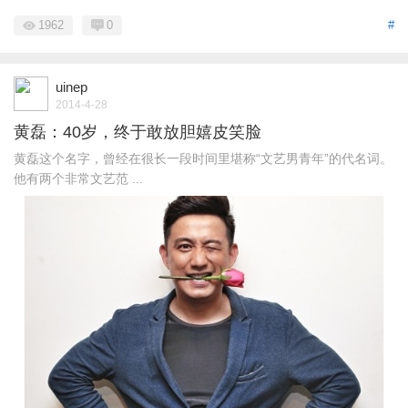
1962
0
#
uinep
2014-4-28
黄磊：40岁，终于敢放胆嬉皮笑脸
黄磊这个名字，曾经在很长一段时间里堪称“文艺男青年”的代名词。
他有两个非常文艺范 ...