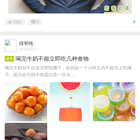
1561
0
#
得举纯
2014-4-27
喝完牛奶不能立即吃几种食物
精华
喝完牛奶后不应该立即吃橘子，起码在一个小时之内不能马上吃橘
子。因为在牛奶中的蛋白质一旦与 ...