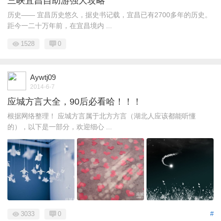
三峡宜昌自助游强大攻略
历史—— 宜昌历史悠久，据史书记载，宜昌已有2700多年的历史。
距今一二十万年前，在宜昌境内 ...
1528
0
Aywtj09
2014-6-7
应城方言大全，90后必看哈！！！
根据网络整理！ 应城方言属于北方方言（湖北人应该都能听懂
的），以下是一部分，欢迎细心 ...
3033
0
#