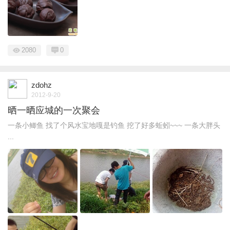
2080
0
zdohz
2012-9-20
晒一晒应城的一次聚会
一条小鲫鱼 找了个风水宝地嘎是钓鱼 挖了好多蚯蚓~~~ 一条大胖头
...