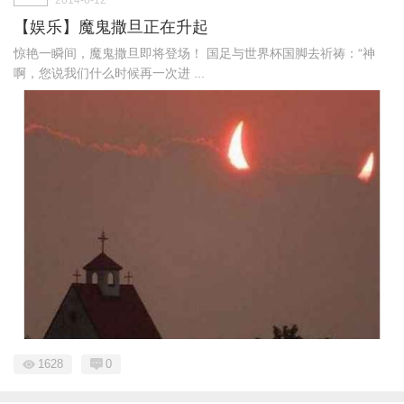
【娱乐】魔鬼撒旦正在升起
惊艳一瞬间，魔鬼撒旦即将登场！ 国足与世界杯国脚去祈祷：“神
啊，您说我们什么时候再一次进 ...
1628
0