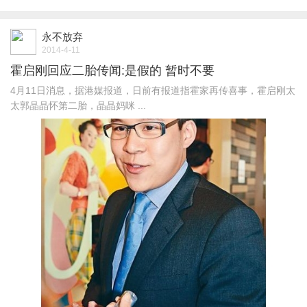
永不放弃
2014-4-11
霍启刚回应二胎传闻:是假的 暂时不要
4月11日消息，据港媒报道，日前有报道指霍家再传喜事，霍启刚太
太郭晶晶怀第二胎，晶晶妈咪 ...