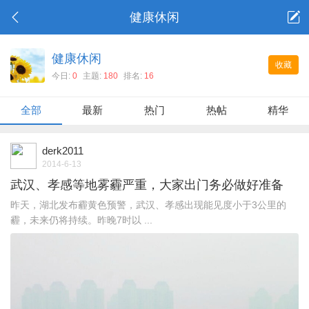
健康休闲
健康休闲
收藏
今日:
0
主题:
180
排名:
16
全部
最新
热门
热帖
精华
derk2011
2014-6-13
武汉、孝感等地雾霾严重，大家出门务必做好准备
昨天，湖北发布霾黄色预警，武汉、孝感出现能见度小于3公里的
霾，未来仍将持续。昨晚7时以 ...