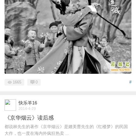
1665
0
#
快乐羊16
2014-4-29
《京华烟云》读后感
都说林先生的著作《京华烟云》是媲美曹先生的《红楼梦》的民国
大作，也一度在海内外疯狂热卖 ...