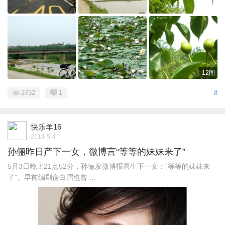
12图
2732
1
#
快乐羊16
2014-5-4
孙俪昨日产下一女，微博言“等等的妹妹来了”
5月3日晚上21点52分，孙俪发微博报喜生下一女：“等等的妹妹来
了”。早前编剧俞白眉也曾 ...