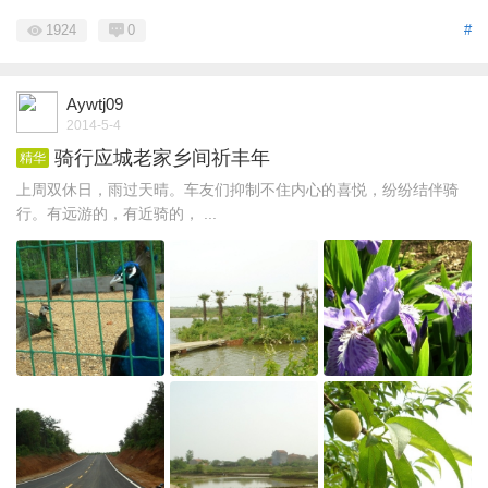
1924
0
#
Aywtj09
2014-5-4
骑行应城老家乡间祈丰年
精华
上周双休日，雨过天晴。车友们抑制不住内心的喜悦，纷纷结伴骑
行。有远游的，有近骑的， ...