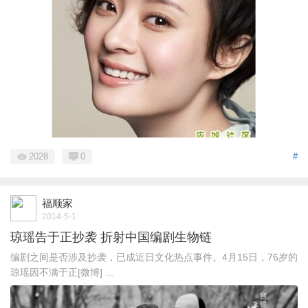
2028
0
#
福顺家
2014-5-1
琼瑶告于正抄袭 折射中国编剧生物链
编剧之间是否涉及抄袭，已成近日文化热点事件。4月15日，76岁的
琼瑶因不满于正[微博] ...