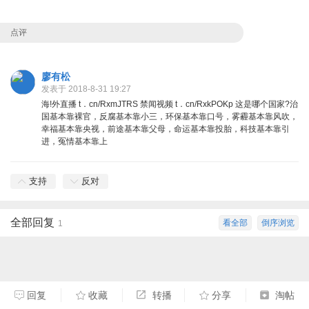
点评
廖有松
发表于 2018-8-31 19:27
海!外直播 t．cn/RxmJTRS 禁闻视频 t．cn/RxkPOKp 这是哪个国家?治
国基本靠裸官，反腐基本靠小三，环保基本靠口号，雾霾基本靠风吹，
幸福基本靠央视，前途基本靠父母，命运基本靠投胎，科技基本靠引
进，冤情基本靠上
支持
反对
全部回复
看全部
倒序浏览
1
回复
收藏
转播
分享
淘帖