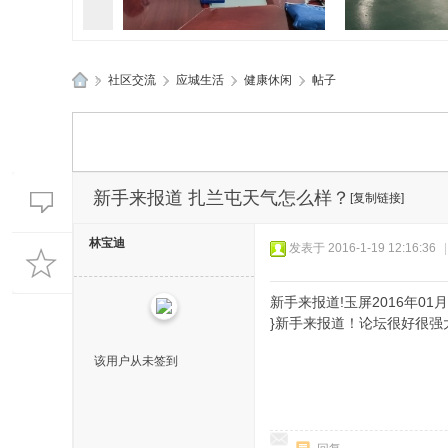
»
社区交流
›
应城生活
›
健康休闲
›
帖子
孝感应城两地应急管理部门精
孝感应城多部
应
准“问诊”促发
典进企
城
生
活
新手来报道 扎兰屯天气怎么样？
[复制链接]
网
林宝迪
发表于 2016-1-19 12:16:36
|
新手来报道!玉屏2016年01月19
}新手来报道！论坛很好很强
该用户从未签到